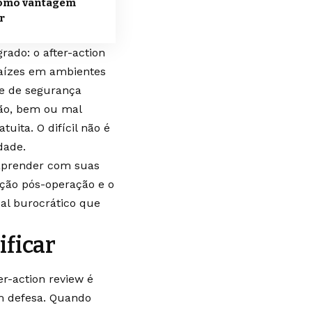
como vantagem
r
ado: o after-action
raízes em ambientes
 e de segurança
ção, bem ou mal
tuita. O difícil não é
dade.
 aprender com suas
ação pós-operação e o
al burocrático que
ificar
er-action review é
m defesa. Quando