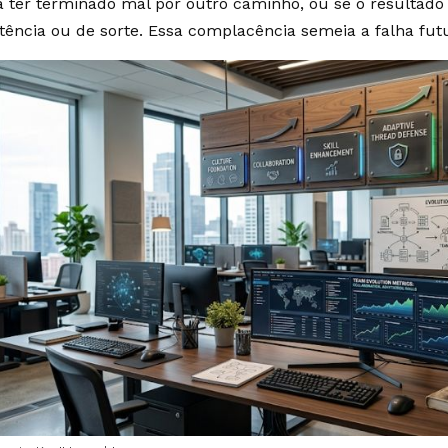
a ter terminado mal por outro caminho, ou se o resultado 
ência ou de sorte. Essa complacência semeia a falha fut