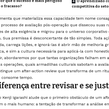
or que o sucesso é mais perigoso
O aprendizado 
 o fracasso?
competitiva do seto
amenta que materializa essa capacidade tem nome consagr
, processo de avaliação pós-operação que dissecou suas 
res de alta exigência e migrou para o universo corporativo
a. Sua premissa é desconcertante de tão simples. Toda a
a, carrega lições, e ignorá-las é abrir mão de melhoria gra
ica, e sim a cultura necessária para aplicá-la com honesti
ir, abordaremos por que tantas organizações falham em
as operações, quais armadilhas culturais sabotam a avali
stingue um after-action review que transforma de um ritu
 consome tempo.
iferença entre revisar e se just
o Kenji Igarashi alude que o primeiro obstáculo de um aft
 o mais humano: a tentação de transformar a análise e