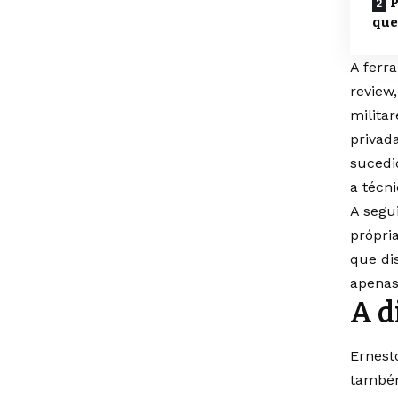
P
que
A ferr
review
milita
privad
sucedid
a técn
A segu
própri
que di
apenas
A d
Ernest
também