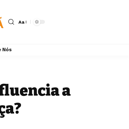
Aa
e Nós
fluencia a
ça?