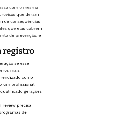
cesso com o mesmo
improvisos que deram
am de consequências
antes que elas cobrem
ento de prevenção, e
 registro
eração se esse
erros mais
aprendizado como
o um profissional
 qualificado gerações
n review precisa
 programas de