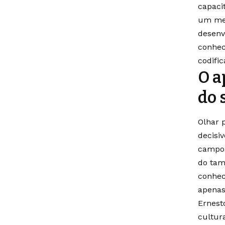
capaci
um mec
desenv
conhec
codific
O a
do 
Olhar 
decisi
campo 
do tam
conhec
apenas
Ernest
cultur