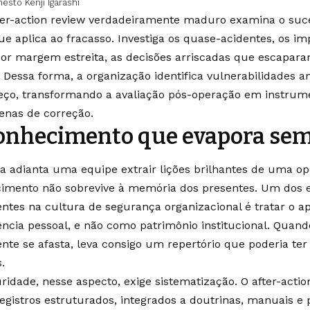
nesto Kenji Igarashi
er-action review verdadeiramente maduro examina o su
que aplica ao fracasso. Investiga os quase-acidentes, os 
por margem estreita, as decisões arriscadas que escapar
. Dessa forma, a organização identifica vulnerabilidades 
eço, transformando a avaliação pós-operação em instrum
enas de correção.
onhecimento que evapora sem
a adianta uma equipe extrair lições brilhantes de uma op
imento não sobrevive à memória dos presentes. Um dos 
entes na cultura de segurança organizacional é tratar o 
ência pessoal, e não como patrimônio institucional. Quand
ente se afasta, leva consigo um repertório que poderia ter
s.
ridade, nesse aspecto, exige sistematização. O after-actio
registros estruturados, integrados a doutrinas, manuais e