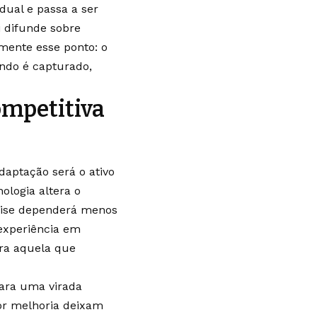
dual e passa a ser
i difunde sobre
mente esse ponto: o
ndo é capturado,
mpetitiva
daptação será o ativo
ologia altera o
crise dependerá menos
experiência em
era aquela que
para uma virada
or melhoria deixam