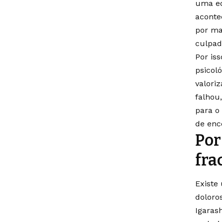
uma eq
aconte
por ma
culpad
Por is
psicol
valori
falhou,
para o
de enc
Por
fra
Existe
doloro
Igaras