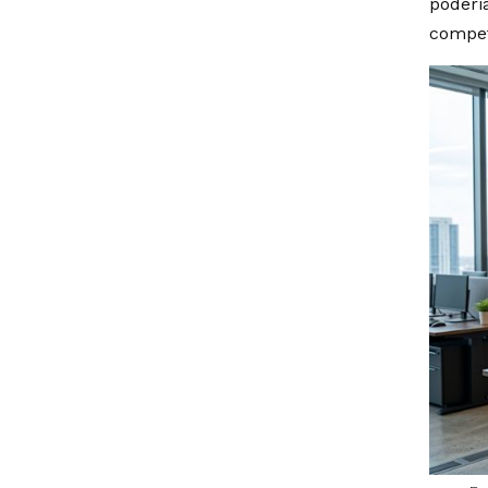
poderi
compet