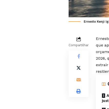
Ernesto Kenji Ig
Ernest
que ap
Compartilhar
orçame
2026, 
extrai
resilie
A
just