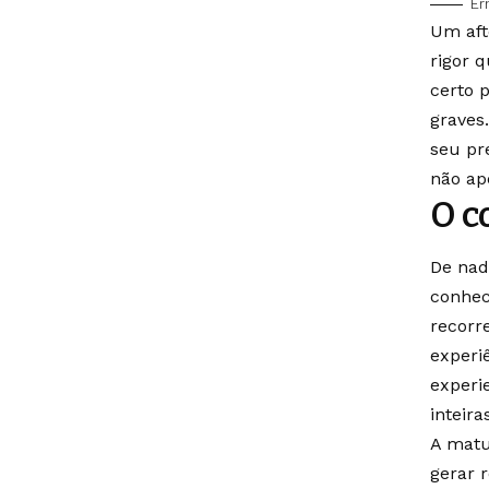
Er
Um aft
rigor 
certo 
graves
seu pr
não ap
O c
De nad
conhec
recorr
experi
experi
inteira
A matu
gerar 