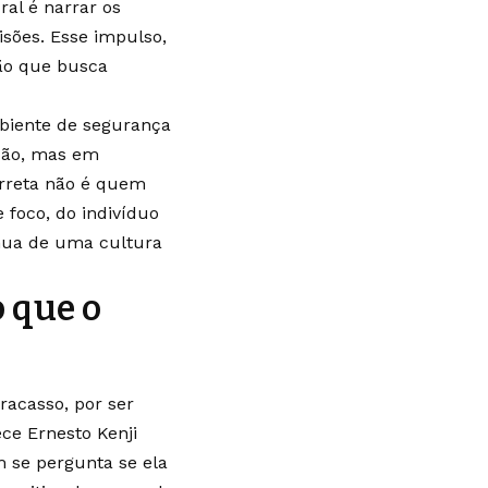
al é narrar os
isões. Esse impulso,
são que busca
mbiente de segurança
ição, mas em
rreta não é quem
 foco, do indivíduo
ínua de uma cultura
o que o
racasso, por ser
ece Ernesto Kenji
 se pergunta se ela