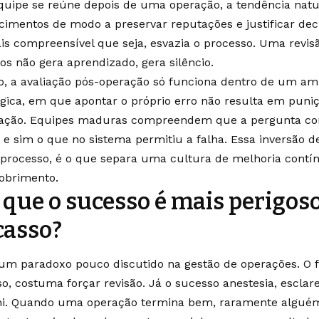
uipe se reúne depois de uma operação, a tendência natur
cimentos de modo a preservar reputações e justificar dec
is compreensível que seja, esvazia o processo. Uma revi
os não gera aprendizado, gera silêncio.
so, a avaliação pós-operação só funciona dentro de um a
ógica, em que apontar o próprio erro não resulta em pun
zação. Equipes maduras compreendem que a pergunta co
 e sim o que no sistema permitiu a falha. Essa inversão de
 processo, é o que separa uma cultura de melhoria cont
obrimento.
 que o sucesso é mais perigos
casso?
 um paradoxo pouco discutido na gestão de operações. O f
so, costuma forçar revisão. Já o sucesso anestesia, esclar
hi. Quando uma operação termina bem, raramente alguém