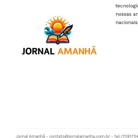
tecnolog
nossas an
nacionais
Jornal Amanhã -
contato@jornalamanha.com.br
- tel.(11)917