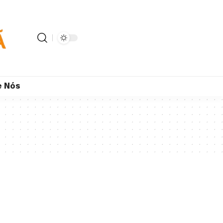
e Nós