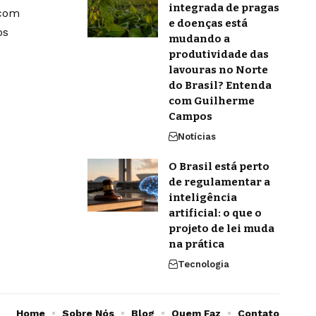
integrada de pragas
 com
e doenças está
os
mudando a
produtividade das
lavouras no Norte
do Brasil? Entenda
com Guilherme
Campos
Notícias
O Brasil está perto
de regulamentar a
inteligência
artificial: o que o
projeto de lei muda
na prática
Tecnologia
Home
Sobre Nós
Blog
Quem Faz
Contato