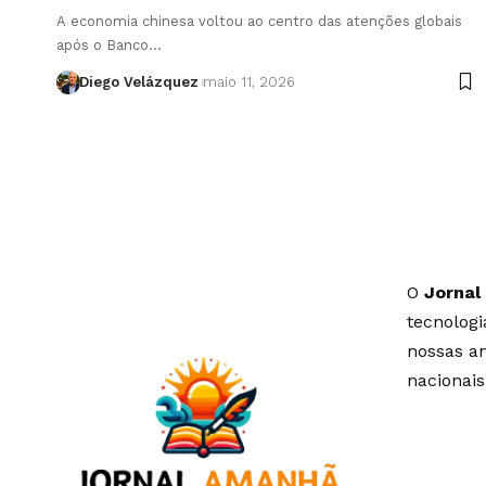
A economia chinesa voltou ao centro das atenções globais
após o Banco…
Diego Velázquez
maio 11, 2026
O
Jornal
tecnolog
nossas an
nacionais