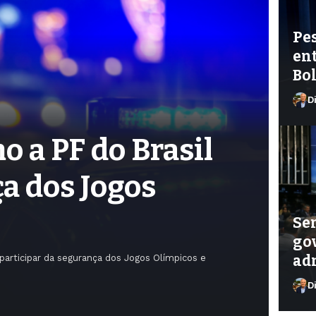
Pe
ent
Bol
D
o a PF do Brasil
ça dos Jogos
Sen
go
ad
a participar da segurança dos Jogos Olímpicos e
D
Di