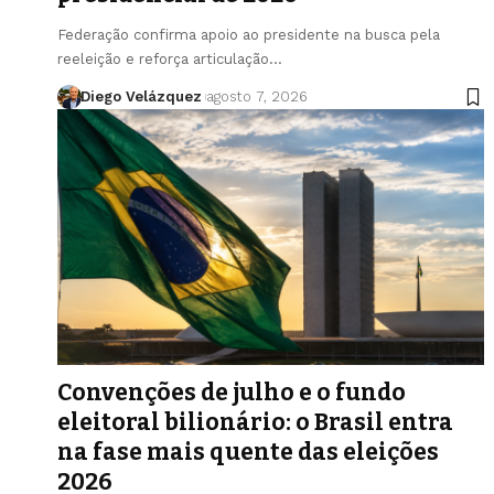
Federação confirma apoio ao presidente na busca pela
reeleição e reforça articulação…
Diego Velázquez
agosto 7, 2026
Convenções de julho e o fundo
eleitoral bilionário: o Brasil entra
na fase mais quente das eleições
2026