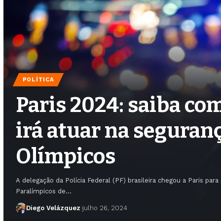
POLÍTICA
Paris 2024: saiba com
irá atuar na seguran
Olímpicos
A delegação da Polícia Federal (PF) brasileira chegou a Paris par
Paralímpicos de…
Diego Velázquez
julho 26, 2024