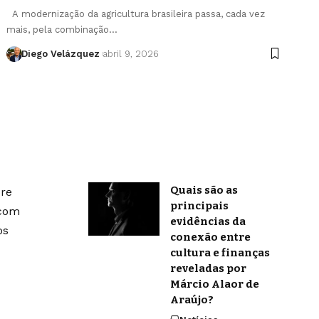
A modernização da agricultura brasileira passa, cada vez
mais, pela combinação…
Diego Velázquez
abril 9, 2026
Quais são as
bre
principais
 com
evidências da
os
conexão entre
cultura e finanças
reveladas por
Márcio Alaor de
Araújo?