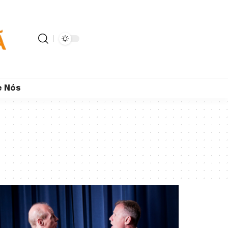
e Nós