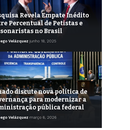
squisa Revela Empate Inédito
re Percentual de Petistas e
sonaristas no Brasil
iego Velázquez
junho 18, 2025
ado discute nova política de
vernança para modernizar a
ministração pública federal
iego Velázquez
março 6, 2026
ego Velázquez
julho 15, 2026