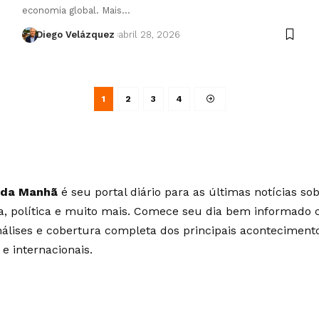
economia global. Mais…
Diego Velázquez
abril 28, 2026
1
2
3
4
 da Manhã
é seu portal diário para as últimas notícias so
ia, política e muito mais. Comece seu dia bem informado
álises e cobertura completa dos principais aconteciment
 e internacionais.