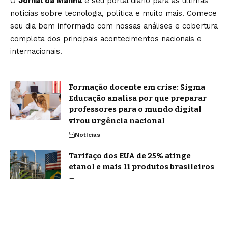
O
Jornal da Manhã
é seu portal diário para as últimas
notícias sobre tecnologia, política e muito mais. Comece
seu dia bem informado com nossas análises e cobertura
completa dos principais acontecimentos nacionais e
internacionais.
Formação docente em crise: Sigma
Educação analisa por que preparar
professores para o mundo digital
virou urgência nacional
Notícias
Tarifaço dos EUA de 25% atinge
etanol e mais 11 produtos brasileiros
Brasil
Home
Sobre Nós
Blog
Quem Faz
Contato