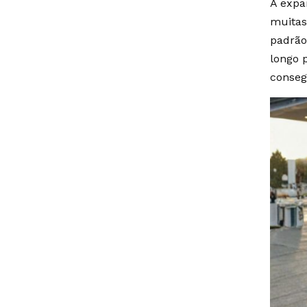
A expa
muitas
padrão
longo 
conseg