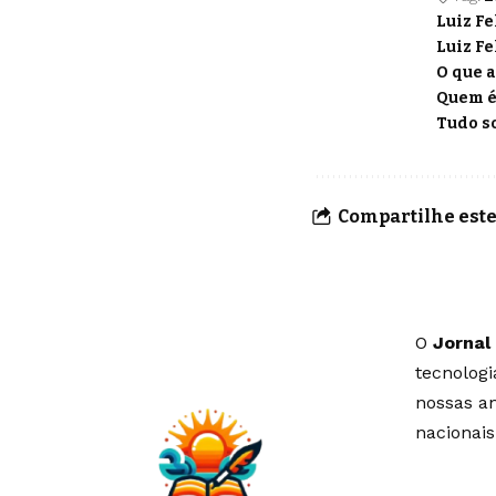
Luiz F
Luiz Fe
O que 
Quem é
Tudo so
Compartilhe este
O
Jornal
tecnolog
nossas an
nacionais