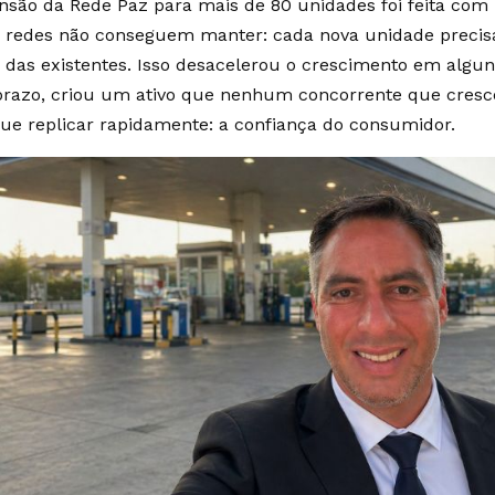
nsão da Rede Paz para mais de 80 unidades foi feita com
 redes não conseguem manter: cada nova unidade precisa
 das existentes. Isso desacelerou o crescimento em alg
prazo, criou um ativo que nenhum concorrente que cresc
ue replicar rapidamente: a confiança do consumidor.