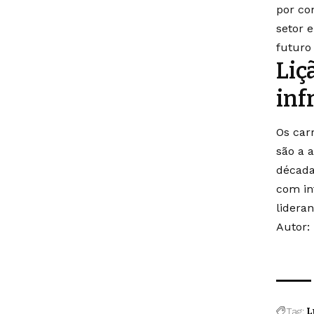
por co
setor 
futuro
Liç
inf
Os car
são a 
década
com in
lidera
Autor:
Tag:
L