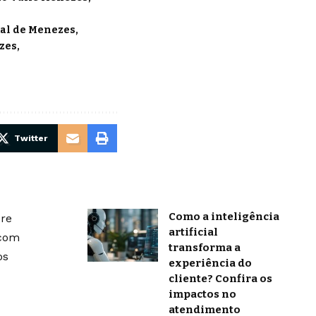
tal de Menezes
ezes
Twitter
Como a inteligência
bre
artificial
 com
transforma a
os
experiência do
cliente? Confira os
impactos no
atendimento