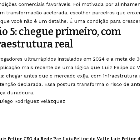
ndições comerciais favoráveis. Foi motivada por alinhame
em transformação acelerada, escolher parceiros que en
 que você não é um detalhe. É uma condição para crescer 
ão 5: chegue primeiro, com
raestrutura real
regadores ultrarrápidos instalados em 2024 e a meta de 
aplicação mais recente de uma lógica que Luiz Felipe do V
s: chegar antes que o mercado exija, com infraestrutura 
tenção declarada. Essa postura transforma o risco de an
nça duradoura.
 Diego Rodríguez Velázquez
uiz Felipe CEO da Rede Paz
Luiz Felipe do Valle
Luiz Felipe 