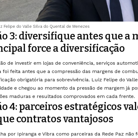
iz Felipe do Valle Silva do Quental de Menezes
ão 3: diversifique antes que 
ncipal force a diversificação
são de investir em lojas de conveniência, serviços automot
ca foi feita antes que a compressão das margens de combu
ficação obrigatória para sobrevivência. Luiz Felipe do Vall
idade e chegou ao momento da pressão de margem já po
ões maduras e resultados comprovados em cada frente.
ão 4: parceiros estratégicos v
que contratos vantajosos
lha por Ipiranga e Vibra como parceiras da Rede Paz não 