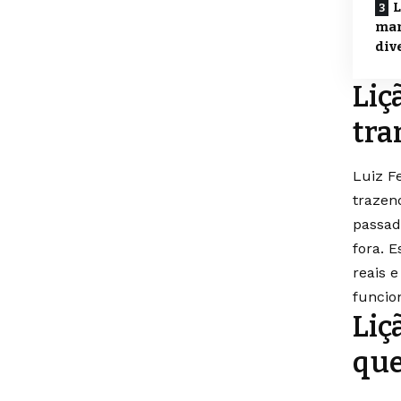
L
mar
div
Liç
tra
Luiz F
trazen
passad
fora. 
reais 
funcio
Liç
que