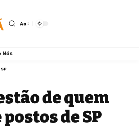
Aa
e Nós
e SP
 gestão de quem
 postos de SP