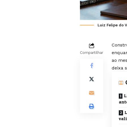
Luiz Felipe do 
Constr
enquan
Compartilhar
ao mes
deixa 
L
ant
L
val