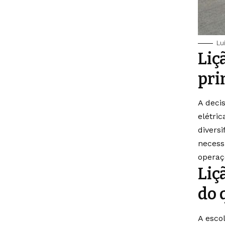
Lu
Liç
pri
A deci
elétri
diversi
necess
operaç
Liç
do 
A esco