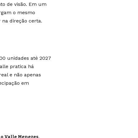
nto de visão. Em um
xergam o mesmo
na direção certa.
300 unidades até 2027
alle pratica há
real e não apenas
tecipação em
do Valle Menezes