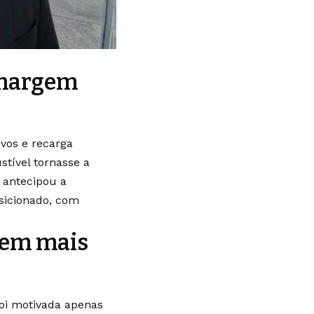
a margem
ivos e recarga
stível tornasse a
e antecipou a
sicionado, com
alem mais
foi motivada apenas