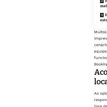
S
mel
D
est
Muitos
imprev
cenári
equipe
funcio
Bookin
Aco
loc
Ao opt
respon
livre 