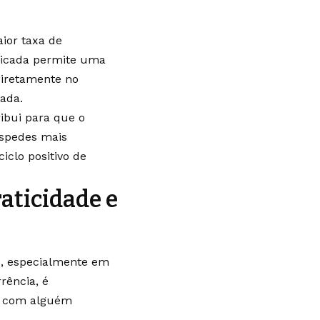
ior taxa de
dicada permite uma
diretamente no
ada.
ibui para que o
óspedes mais
iclo positivo de
aticidade e
, especialmente em
rência, é
el com alguém
.