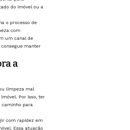
tado do imóvel ou a
na o processo de
mpeza com
tém um canal de
l consegue manter
ora a
 ou limpeza mal
móvel. Por isso, ter
r caminho para
gir com rapidez em
móvel. Essa atuação