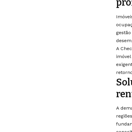
pro
Imóvei
ocupaç
gestão
desemp
A Chec
imóvel
exigen
retorn
Sol
ren
A dema
regiões
fundam
capaci