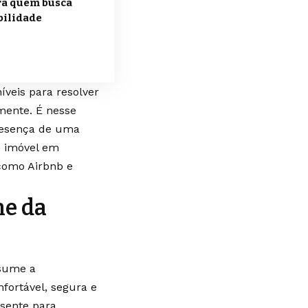
ra quem busca
bilidade
íveis para resolver
mente. É nesse
presença de uma
o imóvel em
 como Airbnb e
he da
ssume a
fortável, segura e
esente para