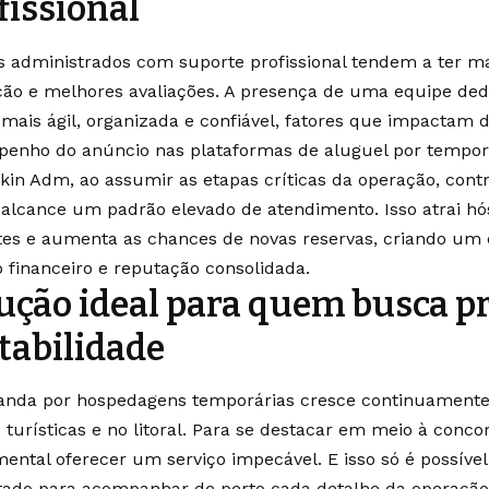
fissional
s administrados com suporte profissional tendem a ter ma
ão e melhores avaliações. A presença de uma equipe de
 mais ágil, organizada e confiável, fatores que impactam 
enho do anúncio nas plataformas de aluguel por tempor
kin Adm, ao assumir as etapas críticas da operação, contr
 alcance um padrão elevado de atendimento. Isso atrai h
tes e aumenta as chances de novas reservas, criando um c
o financeiro e reputação consolidada.
ução ideal para quem busca pr
tabilidade
nda por hospedagens temporárias cresce continuamente
 turísticas e no litoral. Para se destacar em meio à concor
ental oferecer um serviço impecável. E isso só é possív
tado para acompanhar de perto cada detalhe da operação