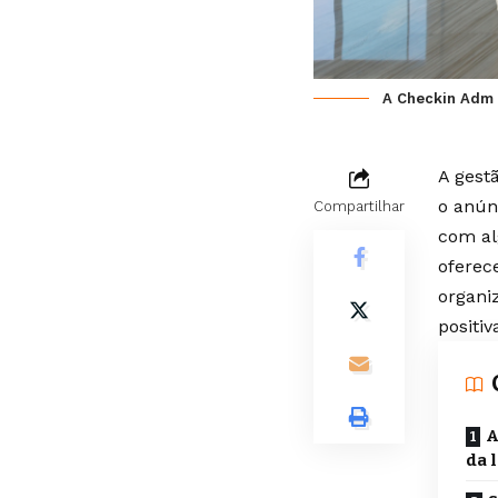
A Checkin Adm e
A gest
o anúnc
Compartilhar
com al
oferec
organi
positiv
A
da 