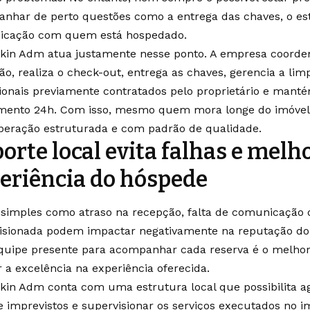
nhar de perto questões como a entrega das chaves, o es
cação com quem está hospedado.
kin Adm atua justamente nesse ponto. A empresa coorde
ão, realiza o check-out, entrega as chaves, gerencia a li
sionais previamente contratados pelo proprietário e man
mento 24h. Com isso, mesmo quem mora longe do imóve
eração estruturada e com padrão de qualidade.
orte local evita falhas e melh
eriência do hóspede
 simples como atraso na recepção, falta de comunicação
isionada podem impactar negativamente na reputação do i
uipe presente para acompanhar cada reserva é o melho
 a excelência na experiência oferecida.
kin Adm conta com uma estrutura local que possibilita a
e imprevistos e supervisionar os serviços executados no i