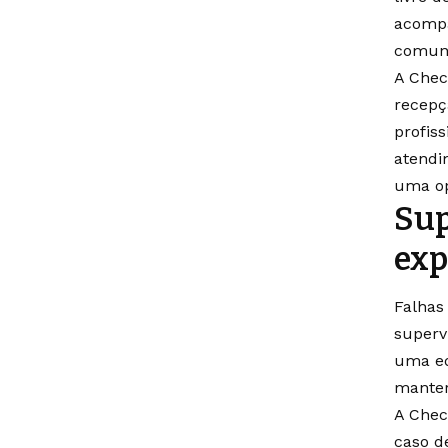
acompa
comuni
A Chec
recepç
profis
atendi
uma op
Sup
exp
Falhas
superv
uma eq
manter
A Chec
caso d