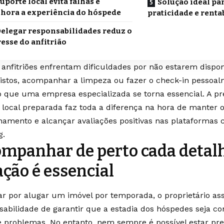
uporte local evita falhas e
Solução ideal pa
hora a experiência do hóspede
praticidade e renta
elegar responsabilidades reduz o
resse do anfitrião
 anfitriões enfrentam dificuldades por não estarem dispon
istos, acompanhar a limpeza ou fazer o check-in pessoal
o que uma empresa especializada se torna essencial. A 
 local preparada faz toda a diferença na hora de manter 
namento e alcançar avaliações positivas nas plataformas
g.
mpanhar de perto cada detal
ação é essencial
ar por alugar um imóvel por temporada, o proprietário a
sabilidade de garantir que a estadia dos hóspedes seja con
de problemas. No entanto, nem sempre é possível estar pr