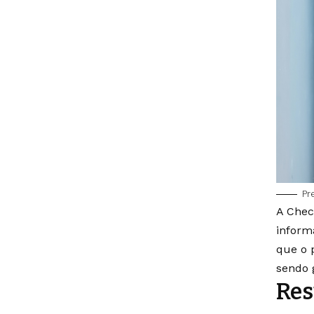
Pr
A Chec
inform
que o 
sendo 
Res