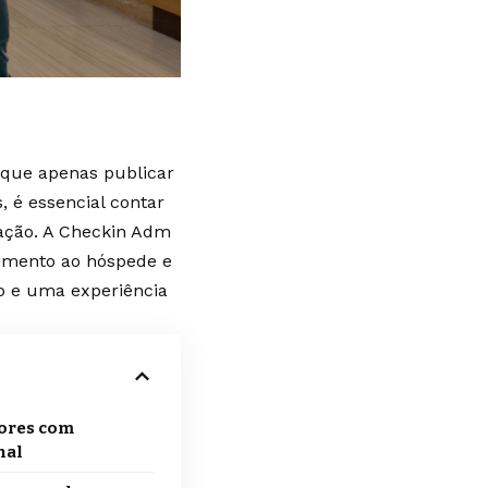
 que apenas publicar
, é essencial contar
ação. A Checkin Adm
dimento ao hóspede e
io e uma experiência
ores com
nal