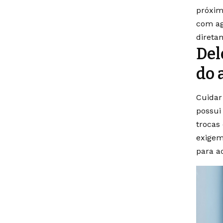
próxim
com ag
direta
Del
do 
Cuidar
possui
trocas
exigem
para a