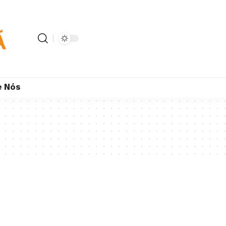
e Nós