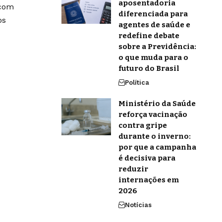
aposentadoria
 com
diferenciada para
os
agentes de saúde e
redefine debate
sobre a Previdência:
o que muda para o
futuro do Brasil
Política
Ministério da Saúde
reforça vacinação
contra gripe
durante o inverno:
por que a campanha
é decisiva para
reduzir
internações em
2026
Notícias