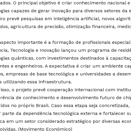
cados. O principal objetivo é criar conhecimento nacional 
ogias capazes de gerar inovação para diversos setores da 
iro prevê pesquisas em inteligência artificial, novos algori
dos, agricultura de precisão, otimização financeira, medi
aspecto importante é a formação de profissionais especiali
ncia, Tecnologia e Inovação lançou um programa de residê
ogias quânticas, com investimentos destinados à capacita
ntes e engenheiros. A expectativa é criar um ambiente ca
ps, empresas de base tecnológica e universidades a desen
s utilizando essa infraestrutura.
isso, o projeto prevê cooperação internacional com instit
erência de conhecimento e desenvolvimento futuro de chi
idos no próprio Brasil. Caso essa etapa seja concretizada,
r parte da dependência tecnológica externa e fortalecer s
fica em um setor considerado estratégico por diversas ec
lvidas. (
Movimento Econômico
)