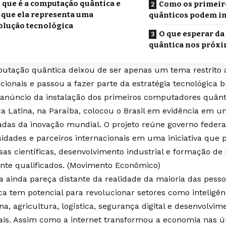
 que é a computação quântica e
Como os primeir
 que ela representa uma
quânticos podem im
olução tecnológica
O que esperar d
quântica nos próx
utação quântica deixou de ser apenas um tema restrito a
cionais e passou a fazer parte da estratégia tecnológica b
o anúncio da instalação dos primeiros computadores quânt
a Latina, na Paraíba, colocou o Brasil em evidência em 
adas da inovação mundial. O projeto reúne governo federal
sidades e parceiros internacionais em uma iniciativa que
sas científicas, desenvolvimento industrial e formação de 
te qualificados. (
Movimento Econômico
)
 ainda pareça distante da realidade da maioria das pess
a tem potencial para revolucionar setores como inteligênci
na, agricultura, logística, segurança digital e desenvolvi
ais. Assim como a internet transformou a economia nas ú