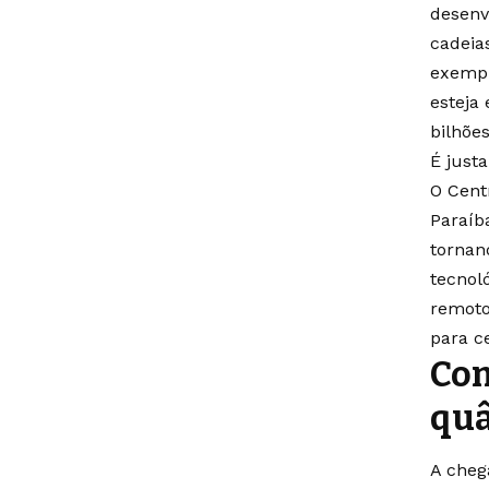
desenv
cadeias
exempl
esteja
bilhões
É just
O Cent
Paraíb
tornan
tecnoló
remoto
para ce
Com
quâ
A cheg