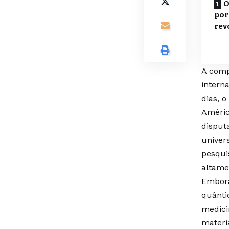
O
por
rev
A comp
interna
dias, 
Améric
disput
univer
pesqui
altamen
Embora
quântic
medici
materi