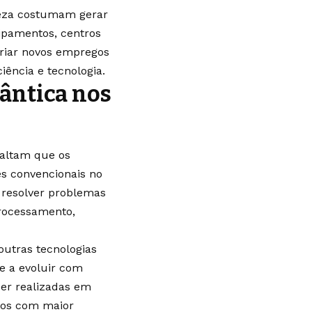
reza costumam gerar
ipamentos, centros
criar novos empregos
iência e tecnologia.
ântica nos
saltam que os
s convencionais no
a resolver problemas
rocessamento,
utras tecnologias
de a evoluir com
ser realizadas em
tos com maior