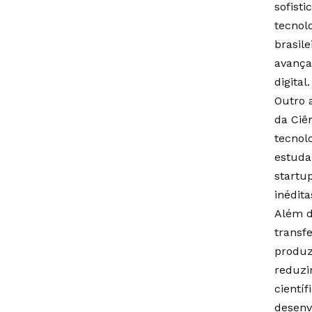
sofisti
tecnol
brasile
avança
digital.
Outro 
da Ciê
tecnol
estuda
startu
inédita
Além d
transf
produz
reduzi
cientí
desenvo