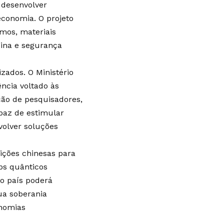
e desenvolver
economia. O projeto
tmos, materiais
cina e segurança
zados. O Ministério
ncia voltado às
ção de pesquisadores,
paz de estimular
volver soluções
uições chinesas para
ps quânticos
 o país poderá
ua soberania
onomias