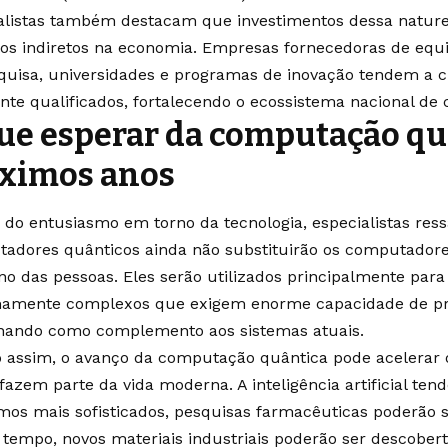
alistas também destacam que investimentos dessa natu
os indiretos na economia. Empresas fornecedoras de equ
quisa, universidades e programas de inovação tendem a 
nte qualificados, fortalecendo o ecossistema nacional de c
ue esperar da computação qu
ximos anos
 do entusiasmo em torno da tecnologia, especialistas res
adores quânticos ainda não substituirão os computadore
ano das pessoas. Eles serão utilizados principalmente par
amente complexos que exigem enorme capacidade de p
nando como complemento aos sistemas atuais.
assim, o avanço da computação quântica pode acelerar o
fazem parte da vida moderna. A inteligência artificial ten
tmos mais sofisticados, pesquisas farmacêuticas poderão 
tempo, novos materiais industriais poderão ser descober