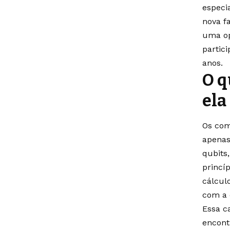
especi
nova f
uma op
partic
anos.
O q
ela
Os com
apenas
qubits
princí
cálcul
com a 
Essa c
encont