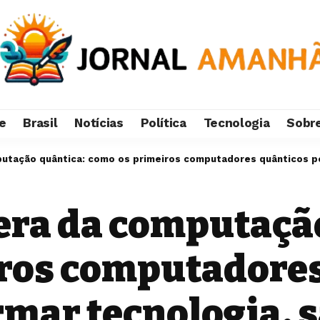
e
Brasil
Notícias
Política
Tecnologia
Sobr
mputação quântica: como os primeiros computadores quânticos 
 era da computaçã
ros computadores
mar tecnologia, s