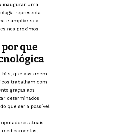
ão inaugurar uma
nologia representa
ca e ampliar sua
es nos próximos
 por que
ecnológica
o bits, que assumem
nticos trabalham com
ente graças aos
utar determinados
 que seria possível
omputadores atuais
e medicamentos,