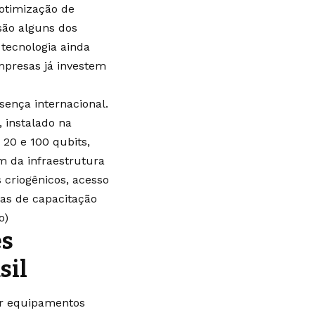
 otimização de
 são alguns dos
tecnologia ainda
mpresas já investem
sença internacional.
 instalado na
 20 e 100 qubits,
m da infraestrutura
s criogênicos, acesso
as de capacitação
o
)
es
sil
ir equipamentos