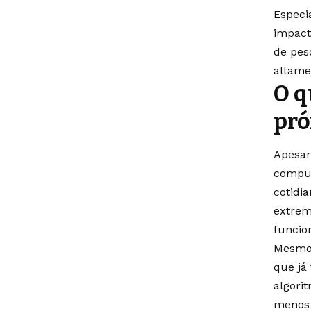
Especi
impact
de pes
altame
O q
pró
Apesar
comput
cotidi
extrem
funcio
Mesmo 
que já 
algori
menos 