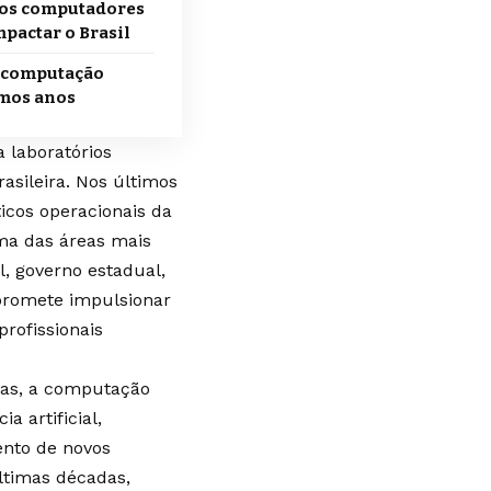
os computadores
pactar o Brasil
a computação
imos anos
 laboratórios
rasileira. Nos últimos
icos operacionais da
uma das áreas mais
, governo estadual,
 promete impulsionar
profissionais
oas, a computação
a artificial,
mento de novos
ltimas décadas,