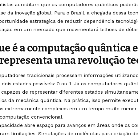
alistas acreditam que os computadores quânticos poder
ase da inovação global. Para o Brasil, a chegada dessa tec
ortunidade estratégica de reduzir dependência tecnológi
ipação em um mercado que movimentará bilhões de dólar
ue é a computação quântica e
 representa uma revolução t
putadores tradicionais processam informações utilizand
 dois estados possíveis: 0 ou 1. Já os computadores quâ
, capazes de representar diferentes estados simultaneam
pios da mecânica quântica. Na prática, isso permite exec
os extremamente complexos em um tempo muito menor do
computação convencional.
apacidade abre espaço para avanços em áreas onde os c
ram limitações. Simulações de moléculas para criação d