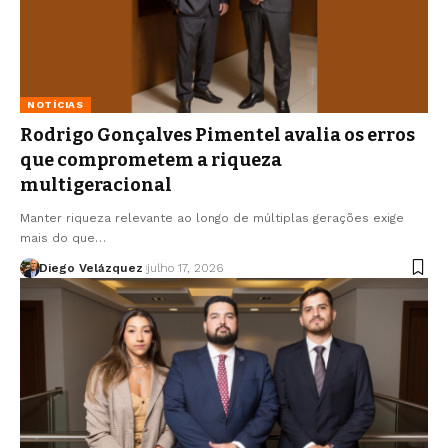
NOTÍCIAS
Rodrigo Gonçalves Pimentel avalia os erros
que comprometem a riqueza
multigeracional
Manter riqueza relevante ao longo de múltiplas gerações exige
mais do que…
Diego Velázquez
julho 17, 2026