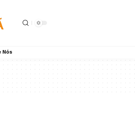
e Nós