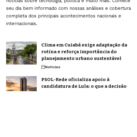
notícias sobre tecnologia, política e muito mais. Comece
seu dia bem informado com nossas análises e cobertura
completa dos principais acontecimentos nacionais e
internacionais.
Clima em Cuiabá exige adaptação da
rotina e reforça importância do
planejamento urbano sustentável
Notícias
PSOL-Rede oficializa apoio à
candidatura de Lula: o que a decisão
representa para a disputa
presidencial de 2026
Política
Home
Sobre Nós
Blog
Quem Faz
Contato