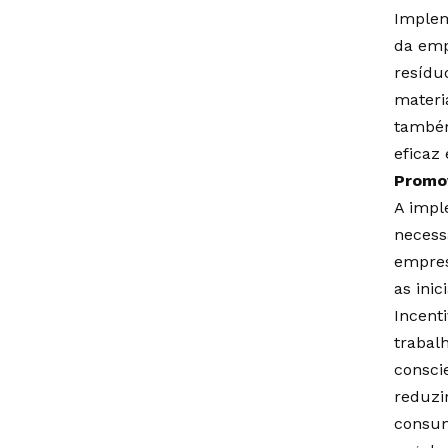
Implem
da emp
resídu
materi
também
eficaz 
Promov
A impl
necess
empres
as ini
Incent
trabal
consci
reduzir
consum