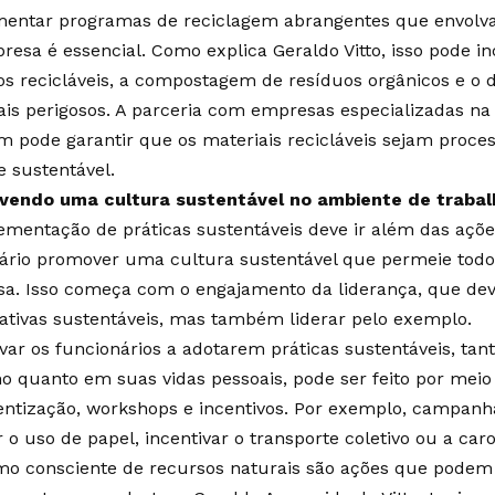
entar programas de reciclagem abrangentes que envolva
resa é essencial. Como explica Geraldo Vitto, isso pode in
os recicláveis, a compostagem de resíduos orgânicos e o
ais perigosos. A parceria com empresas especializadas na
 pode garantir que os materiais recicláveis sejam proce
e sustentável.
endo uma cultura sustentável no ambiente de trabal
ementação de práticas sustentáveis deve ir além das açõe
ário promover uma cultura sustentável que permeie todos
a. Isso começa com o engajamento da liderança, que dev
ciativas sustentáveis, mas também liderar pelo exemplo.
ivar os funcionários a adotarem práticas sustentáveis, ta
ho quanto em suas vidas pessoais, pode ser feito por mei
entização, workshops e incentivos. Por exemplo, campanh
 o uso de papel, incentivar o transporte coletivo ou a caro
o consciente de recursos naturais são ações que podem