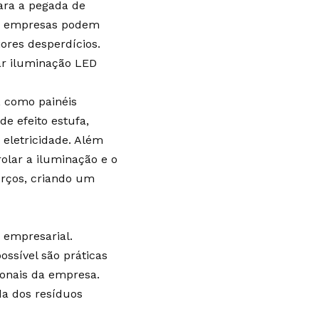
ara a pegada de
as empresas podem
iores desperdícios.
ar iluminação LED
, como painéis
de efeito estufa,
 eletricidade. Além
olar a iluminação e o
orços, criando um
e empresarial.
ssível são práticas
ionais da empresa.
da dos resíduos