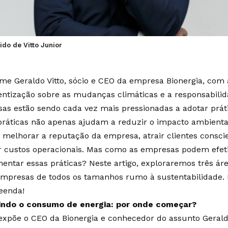
do de Vitto Junior
me Geraldo Vitto, sócio e CEO da empresa Bionergia, com 
entização sobre as mudanças climáticas e a responsabilid
as estão sendo cada vez mais pressionadas a adotar práti
práticas não apenas ajudam a reduzir o impacto ambien
melhorar a reputação da empresa, atrair clientes consc
r custos operacionais. Mas como as empresas podem efe
entar essas práticas? Neste artigo, exploraremos três á
empresas de todos os tamanhos rumo à sustentabilidade. Le
eenda!
ndo o consumo de energia: por onde começar?
xpõe o CEO da Bionergia e conhecedor do assunto Geraldo