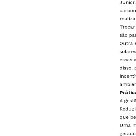
Junior
carbon
realiza
Trocar
são pa
Outra 
solare
essas 
disso,
incent
ambien
Prátic
A gest
Reduzi
que be
Uma ma
gerado