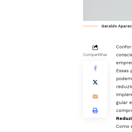
Geraldo Apareci
Confor
consci
Compartilhar
empres
Essas 
podem 
reduzi
implem
guiar 
compr
Reduzi
Como e