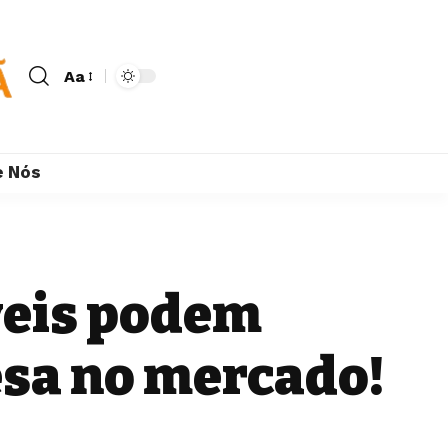
Aa
e Nós
veis podem
sa no mercado!