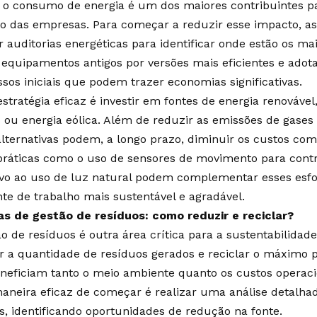
, o consumo de energia é um dos maiores contribuintes p
o das empresas. Para começar a reduzir esse impacto, 
r auditorias energéticas para identificar onde estão os ma
 equipamentos antigos por versões mais eficientes e adot
ssos iniciais que podem trazer economias significativas.
estratégia eficaz é investir em fontes de energia renovável
s ou energia eólica. Além de reduzir as emissões de gases 
alternativas podem, a longo prazo, diminuir os custos com
 práticas como o uso de sensores de movimento para contr
ivo ao uso de luz natural podem complementar esses esf
te de trabalho mais sustentável e agradável.
as de gestão de resíduos: como reduzir e reciclar?
ão de resíduos é outra área crítica para a sustentabilidad
r a quantidade de resíduos gerados e reciclar o máximo po
neficiam tanto o meio ambiente quanto os custos operac
neira eficaz de começar é realizar uma análise detalha
s, identificando oportunidades de redução na fonte.