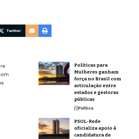
Twitter
Políticas para
bre
Mulheres ganham
 com
força no Brasil com
os
articulação entre
estados e gestoras
públicas
Política
PSOL-Rede
oficializa apoio à
candidatura de