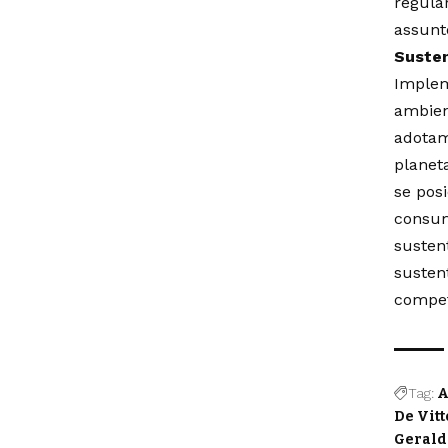
regula
assunt
Susten
Implem
ambien
adotam
planet
se pos
consum
susten
susten
compet
Tag:
A
De Vitt
Gerald