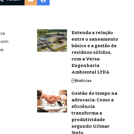
Entenda a relação
bre
entre o saneamento
 com
básico e a gestão de
os
resíduos sólidos,
com a Versa
Engenharia
Ambiental LTDA
Notícias
Gestão do tempo na
advocacia: Como a
eficiência
transforma a
produtividade
segundo Gilmar
Stelo