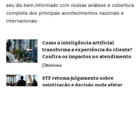
seu dia bem informado com nossas análises e cobertura
completa dos principais acontecimentos nacionais e
internacionais.
Como a inteligência artificial
transforma a experiência do cliente?
Confira os impactos no atendimento
Notícias
STF retoma julgamento sobre
pejotização e decisão pode afetar
milhões de trabalhadores
Política
Home
Sobre Nós
Blog
Quem Faz
Contato
Jornal Amanhã -
contato@jornalamanha.com.br
- tel.(11)91754-6532