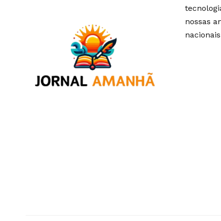
tecnolog
nossas an
nacionais