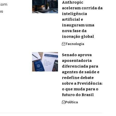
Anthropic
 com
aceleram corrida da
os
inteligência
artificial e
inauguram uma
nova fase da
inovação global
Tecnologia
Senado aprova
aposentadoria
diferenciada para
agentes de saúde e
redefine debate
sobre a Previdência:
o que muda para o
futuro do Brasil
Política