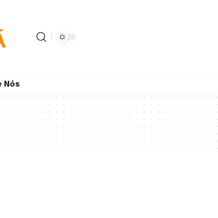
e Nós