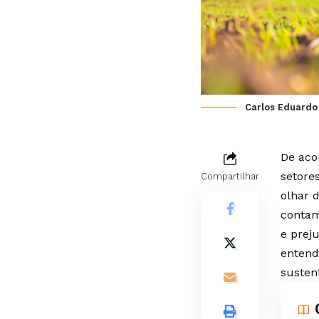
Carlos Eduardo
De aco
setore
Compartilhar
olhar 
contam
e prej
entend
susten