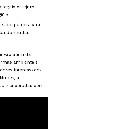
 legais estejam
iões.
te adequados para
itando multas.
ue vão além da
ormas ambientais
idores interessados
 Nunes, a
sas inesperadas com