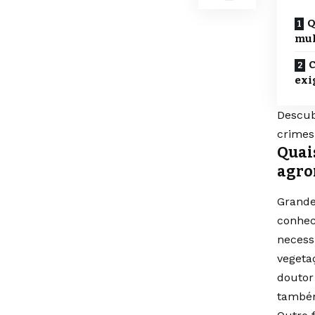
Q
mul
C
exi
Descub
crimes
Quai
agro
Grande
conhec
necess
vegeta
doutor
também