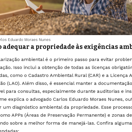
rlos Eduardo Moraes Nunes
 adequar a propriedade às exigências amb
larização ambiental é o primeiro passo para evitar probl
zação. Isso inclui a obtenção de todas as licenças obrigató
adas, como o Cadastro Ambiental Rural (CAR) e a Licença 
ão (LAO). Além disso, é essencial manter a documentaçã
vel para consultas, especialmente durante auditorias e in
me explica o advogado Carlos Eduardo Moraes Nunes, outr
ar um diagnóstico ambiental da propriedade. Esse processo
 como APPs (Áreas de Preservação Permanente) e zonas de 
ando sobre a melhor forma de manejá-las. Confira alguma
endadas: