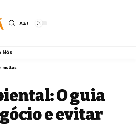
Aa
e Nós
r multas
iental: O guia
gócio e evitar