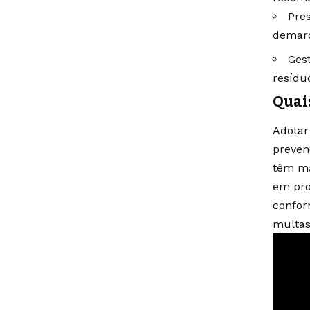
Pres
demarc
Ges
resídu
Quai
Adotar
preven
têm ma
em pro
confor
multas 