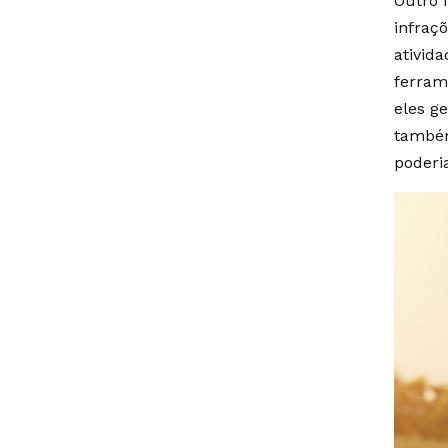
Outro 
infraç
ativid
ferrame
eles g
também
poderi