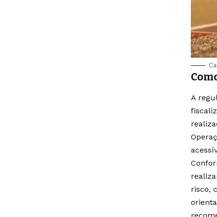
Ca
Como
A regu
fiscali
realiz
Operaç
acessí
Confor
realiz
risco,
orient
recom