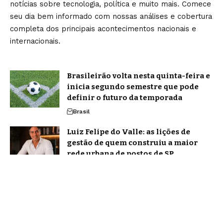
notícias sobre tecnologia, política e muito mais. Comece
seu dia bem informado com nossas análises e cobertura
completa dos principais acontecimentos nacionais e
internacionais.
Brasileirão volta nesta quinta-feira e
inicia segundo semestre que pode
definir o futuro da temporada
Brasil
Luiz Felipe do Valle: as lições de
gestão de quem construiu a maior
rede urbana de postos de SP
Notícias
Home
Sobre Nós
Blog
Quem Faz
Contato
Jornal Amanhã -
contato@jornalamanha.com.br
- tel.(11)91754-6532