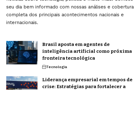
seu dia bem informado com nossas análises e cobertura
completa dos principais acontecimentos nacionais e
internacionais.
Brasil aposta em agentes de
inteligência artificial como próxima
fronteira tecnológica
Tecnologia
Liderança empresarial em tempos de
crise: Estratégias para fortalecer a
imagem e manter a expansão
Notícias
Home
Sobre Nós
Blog
Quem Faz
Contato
Jornal Amanhã -
contato@jornalamanha.com.br
- tel.(11)91754-6532