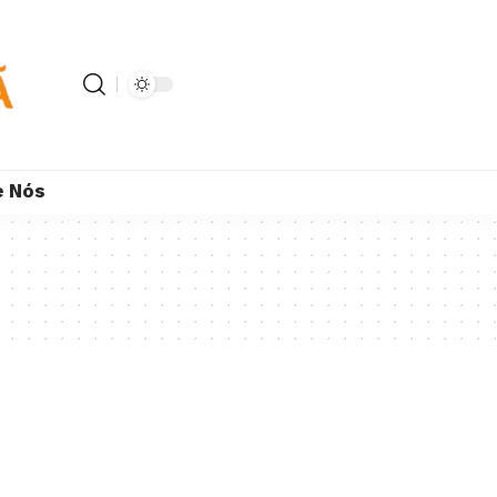
e Nós