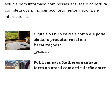
seu dia bem informado com nossas análises e cobertura
completa dos principais acontecimentos nacionais e
internacionais.
O que é o Livro Caixa e como ele pode
ajudar o produtor rural em
fiscalizações?
Notícias
Políticas para Mulheres ganham
força no Brasil com articulação entre
estados e gestoras públicas
Política
Home
Sobre Nós
Blog
Quem Faz
Contato
Jornal Amanhã -
contato@jornalamanha.com.br
- tel.(11)91754-6532