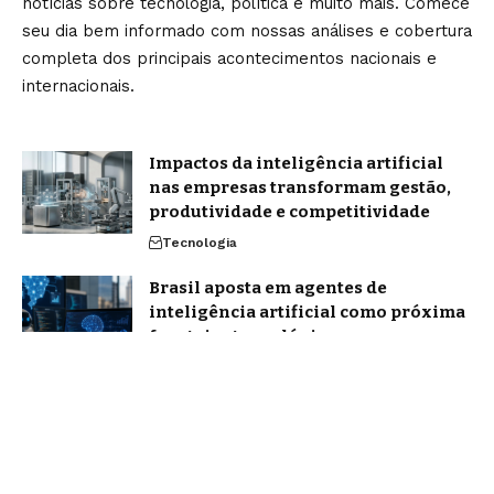
notícias sobre tecnologia, política e muito mais. Comece
seu dia bem informado com nossas análises e cobertura
completa dos principais acontecimentos nacionais e
internacionais.
Impactos da inteligência artificial
nas empresas transformam gestão,
produtividade e competitividade
Tecnologia
Brasil aposta em agentes de
inteligência artificial como próxima
fronteira tecnológica
Tecnologia
Home
Sobre Nós
Blog
Quem Faz
Contato
Jornal Amanhã -
contato@jornalamanha.com.br
- tel.(11)91754-6532