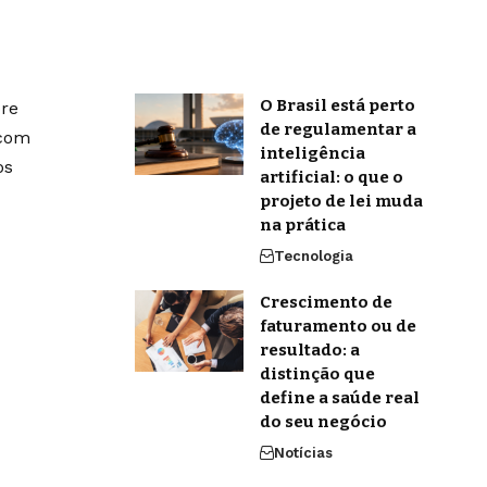
O Brasil está perto
bre
de regulamentar a
 com
inteligência
os
artificial: o que o
projeto de lei muda
na prática
Tecnologia
Crescimento de
faturamento ou de
resultado: a
distinção que
define a saúde real
do seu negócio
Notícias