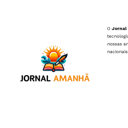
O
Jornal
tecnolog
nossas an
nacionais