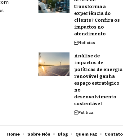
 com
transforma a
os
experiência do
cliente? Confira os
impactos no
atendimento
Notícias
Análise de
impactos de
políticas de energia
renovável ganha
espaço estratégico
no
desenvolvimento
sustentável
Política
Home
Sobre Nós
Blog
Quem Faz
Contato