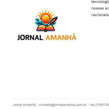
tecnolog
nossas an
nacionais
Jornal Amanhã -
contato@jornalamanha.com.br
- tel.(11)917