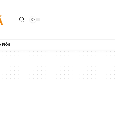
e Nós