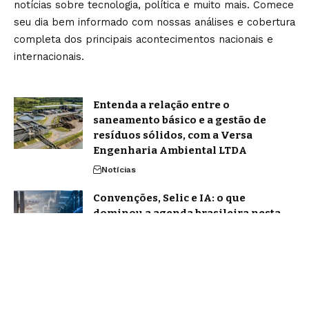
notícias sobre tecnologia, política e muito mais. Comece
seu dia bem informado com nossas análises e cobertura
completa dos principais acontecimentos nacionais e
internacionais.
Entenda a relação entre o
saneamento básico e a gestão de
resíduos sólidos, com a Versa
Engenharia Ambiental LTDA
Notícias
Convenções, Selic e IA: o que
dominou a agenda brasileira nesta
semana de junho
Notícias
Home
Sobre Nós
Blog
Quem Faz
Contato