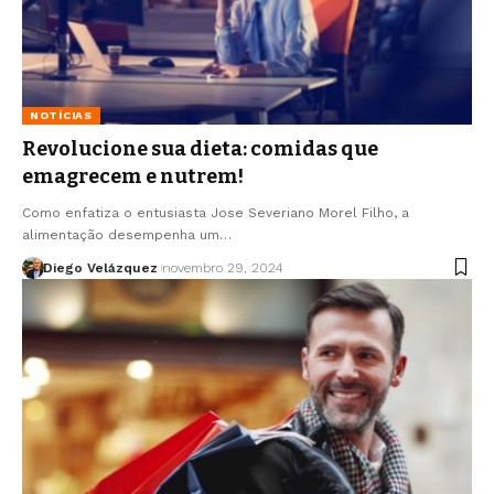
NOTÍCIAS
Revolucione sua dieta: comidas que
emagrecem e nutrem!
Como enfatiza o entusiasta Jose Severiano Morel Filho, a
alimentação desempenha um…
Diego Velázquez
novembro 29, 2024