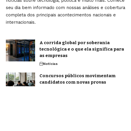
notícias sobre tecnologia, política e muito mais. Comece
seu dia bem informado com nossas análises e cobertura
completa dos principais acontecimentos nacionais e
internacionais.
A corrida global por soberania
tecnológica e o que ela significa para
as empresas
Notícias
Concursos públicos movimentam
candidatos com novas provas
confirmadas para 2026: veja os
principais editais previstos para
agosto
Notícias
Home
Sobre Nós
Blog
Quem Faz
Contato