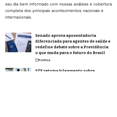
seu dia bem informado com nossas análises e cobertura
completa dos principais acontecimentos nacionais e
internacionais.
Senado aprova aposentadoria
diferenciada para agentes de saúde e
redefine debate sobre a Previdência:
o que muda para o futuro do Brasil
Política
STF retoma julgamento sobre
pejotização e decisão pode afetar
milhões de trabalhadores
Política
Home
Sobre Nós
Blog
Quem Faz
Contato
Jornal Amanhã -
contato@jornalamanha.com.br
- tel.(11)91754-6532