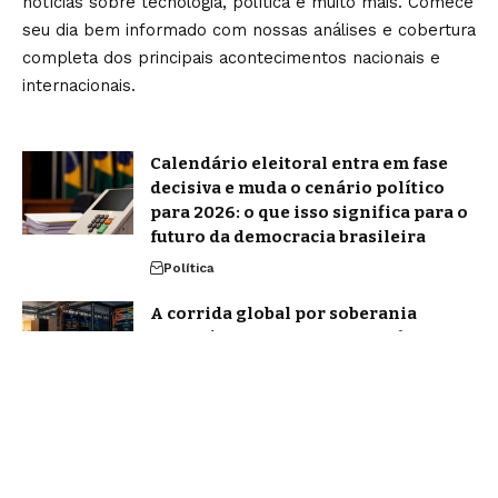
notícias sobre tecnologia, política e muito mais. Comece
seu dia bem informado com nossas análises e cobertura
completa dos principais acontecimentos nacionais e
internacionais.
Calendário eleitoral entra em fase
decisiva e muda o cenário político
para 2026: o que isso significa para o
futuro da democracia brasileira
Política
A corrida global por soberania
tecnológica e o que ela significa para
as empresas
Notícias
Home
Sobre Nós
Blog
Quem Faz
Contato