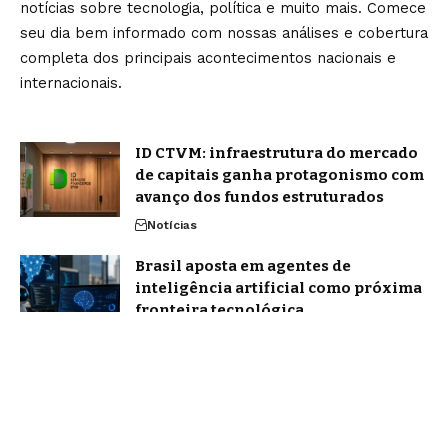
notícias sobre tecnologia, política e muito mais. Comece
seu dia bem informado com nossas análises e cobertura
completa dos principais acontecimentos nacionais e
internacionais.
ID CTVM: infraestrutura do mercado
de capitais ganha protagonismo com
avanço dos fundos estruturados
Notícias
Brasil aposta em agentes de
inteligência artificial como próxima
fronteira tecnológica
Tecnologia
Home
Sobre Nós
Blog
Quem Faz
Contato
Jornal Amanhã -
contato@jornalamanha.com.br
- tel.(11)91754-6532