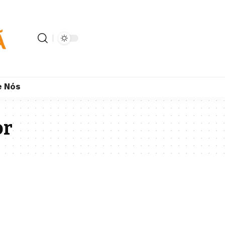
e Nós
or