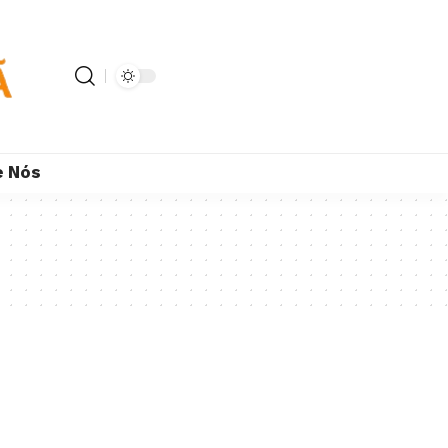
e Nós