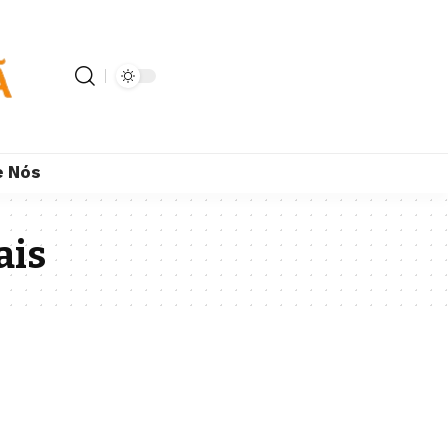
e Nós
ais