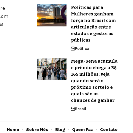
Políticas para
bre
Mulheres ganham
 com
força no Brasil com
os
articulação entre
estados e gestoras
públicas
Política
Mega-Sena acumula
e prêmio chega a R$
165 milhões: veja
quando será o
próximo sorteio e
quais são as
chances de ganhar
Brasil
Home
Sobre Nós
Blog
Quem Faz
Contato