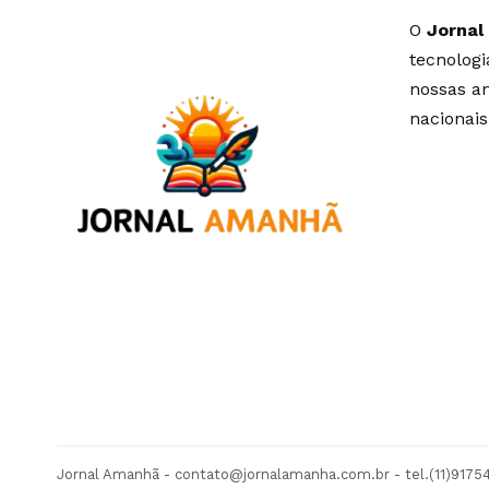
O
Jornal
tecnolog
nossas an
nacionais
Jornal Amanhã -
contato@jornalamanha.com.br
- tel.(11)917