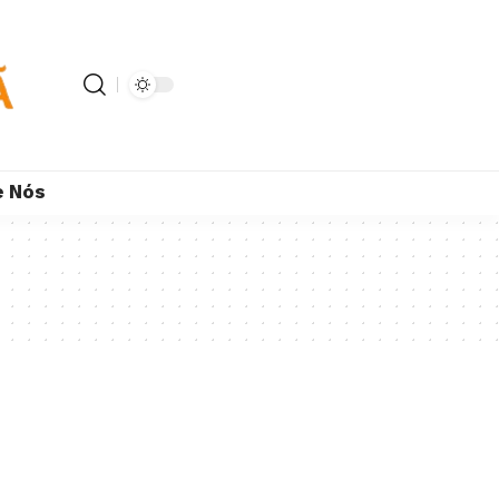
e Nós