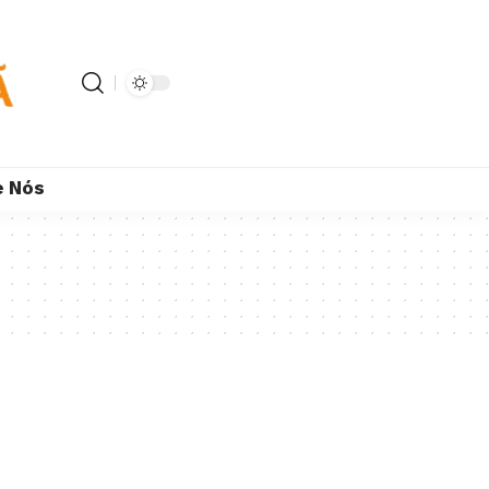
e Nós