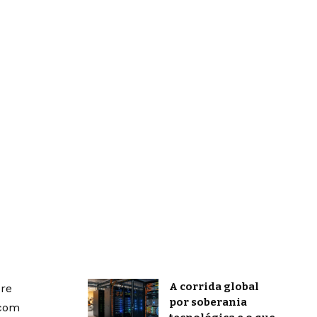
A corrida global
bre
por soberania
 com