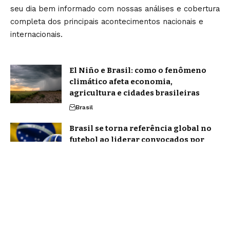
seu dia bem informado com nossas análises e cobertura
completa dos principais acontecimentos nacionais e
internacionais.
El Niño e Brasil: como o fenômeno
climático afeta economia,
agricultura e cidades brasileiras
Brasil
Brasil se torna referência global no
futebol ao liderar convocados por
seleções de diferentes países
Brasil
Home
Sobre Nós
Blog
Quem Faz
Contato
Jornal Amanhã -
contato@jornalamanha.com.br
- tel.(11)91754-6532