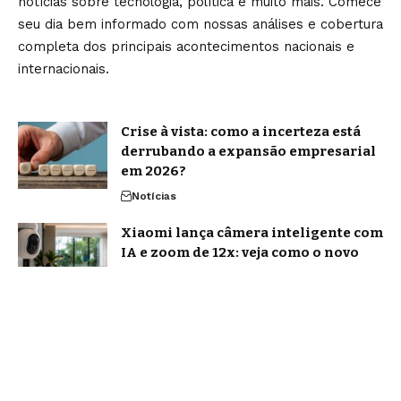
notícias sobre tecnologia, política e muito mais. Comece
seu dia bem informado com nossas análises e cobertura
completa dos principais acontecimentos nacionais e
internacionais.
Crise à vista: como a incerteza está
derrubando a expansão empresarial
em 2026?
Notícias
Xiaomi lança câmera inteligente com
IA e zoom de 12x: veja como o novo
equipamento promete transformar a
segurança residencial
Tecnologia
Home
Sobre Nós
Blog
Quem Faz
Contato