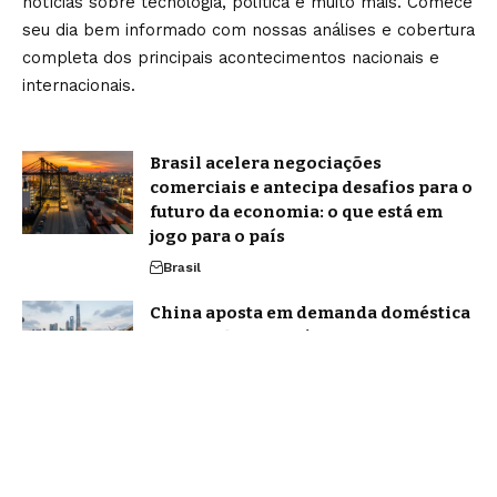
notícias sobre tecnologia, política e muito mais. Comece
seu dia bem informado com nossas análises e cobertura
completa dos principais acontecimentos nacionais e
internacionais.
Brasil acelera negociações
comerciais e antecipa desafios para o
futuro da economia: o que está em
jogo para o país
Brasil
China aposta em demanda doméstica
e inovação tecnológica para
sustentar crescimento econômico
Política
Home
Sobre Nós
Blog
Quem Faz
Contato