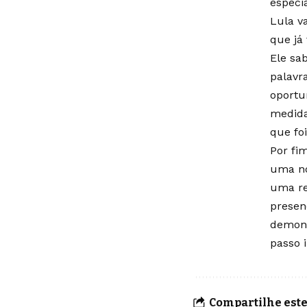
especi
Lula va
que já
Ele sa
palavr
oportu
medida
que foi
Por fi
uma no
uma re
presen
demons
passo 
Compartilhe este