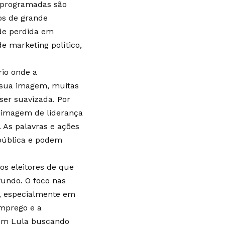
s programadas são
os de grande
ade perdida em
e marketing político,
io onde a
e sua imagem, muitas
 ser suavizada. Por
ma imagem de liderança
. As palavras e ações
 pública e podem
os eleitores de que
fundo. O foco nas
os, especialmente em
emprego e a
com Lula buscando