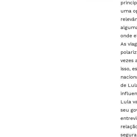
princi
uma op
relevâ
alguma
onde e
As via
polari
vezes 
isso, 
nacion
de Lul
influe
Lula v
seu go
entrev
relaçã
segura