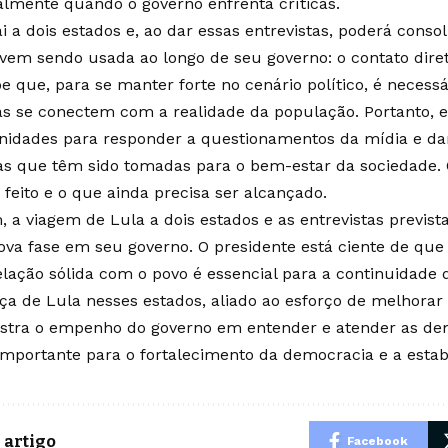
almente quando o governo enfrenta críticas.
i a dois estados e, ao dar essas entrevistas, poderá conso
 vem sendo usada ao longo de seu governo: o contato dire
be que, para se manter forte no cenário político, é necess
as se conectem com a realidade da população. Portanto, e
nidades para responder a questionamentos da mídia e dar
s que têm sido tomadas para o bem-estar da sociedade. 
 feito e o que ainda precisa ser alcançado.
m, a viagem de Lula a dois estados e as entrevistas previs
va fase em seu governo. O presidente está ciente de que
lação sólida com o povo é essencial para a continuidade d
ça de Lula nesses estados, aliado ao esforço de melhorar
tra o empenho do governo em entender e atender as de
importante para o fortalecimento da democracia e a estabi
 artigo
Facebook