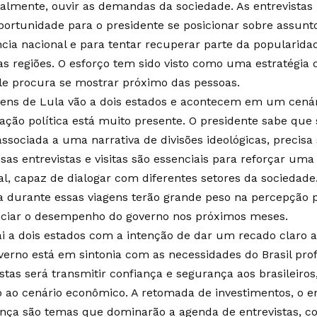
palmente, ouvir as demandas da sociedade. As entrevista
ortunidade para o presidente se posicionar sobre assunt
ncia nacional e para tentar recuperar parte da popularid
s regiões. O esforço tem sido visto como uma estratégia d
le procura se mostrar próximo das pessoas.
gens de Lula vão a dois estados e acontecem em um cenár
zação política está muito presente. O presidente sabe qu
associada a uma narrativa de divisões ideológicas, precisa
essas entrevistas e visitas são essenciais para reforçar u
al, capaz de dialogar com diferentes setores da sociedade
a durante essas viagens terão grande peso na percepção
nciar o desempenho do governo nos próximos meses.
ai a dois estados com a intenção de dar um recado claro a
verno está em sintonia com as necessidades do Brasil pro
istas será transmitir confiança e segurança aos brasileir
o ao cenário econômico. A retomada de investimentos, o 
nça são temas que dominarão a agenda de entrevistas, 