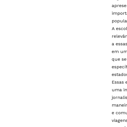
aprese
import
popula
A esco
relevâ
a essa
em um 
que se
especí
estado
Essas 
uma im
jornal
maneir
e comu
viagen