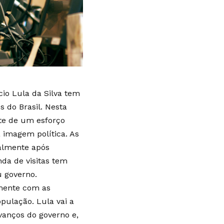
cio Lula da Silva tem
 do Brasil. Nesta
rte de um esforço
 imagem política. As
almente após
nda de visitas tem
u governo.
amente com as
pulação. Lula vai a
avanços do governo e,