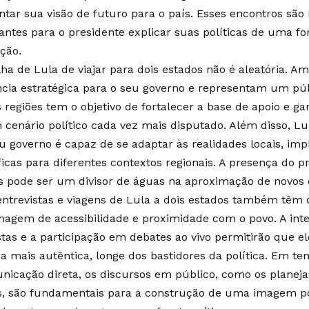
ntar sua visão de futuro para o país. Esses encontros s
antes para o presidente explicar suas políticas de uma 
ção.
lha de Lula de viajar para dois estados não é aleatória.
ncia estratégica para o seu governo e representam um públi
s regiões tem o objetivo de fortalecer a base de apoio e ga
cenário político cada vez mais disputado. Além disso, L
u governo é capaz de se adaptar às realidades locais, i
ficas para diferentes contextos regionais. A presença do p
s pode ser um divisor de águas na aproximação de novos e
entrevistas e viagens de Lula a dois estados também têm o
agem de acessibilidade e proximidade com o povo. A int
istas e a participação em debates ao vivo permitirão que e
a mais autêntica, longe dos bastidores da política. Em te
nicação direta, os discursos em público, como os planeja
s, são fundamentais para a construção de uma imagem pos