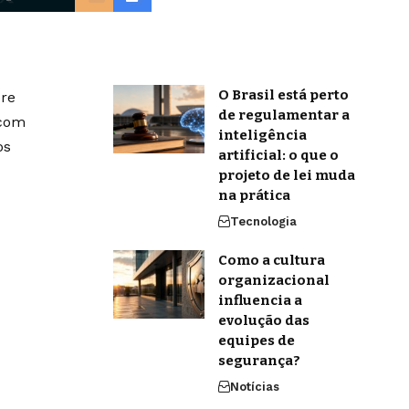
O Brasil está perto
bre
de regulamentar a
 com
inteligência
os
artificial: o que o
projeto de lei muda
na prática
Tecnologia
Como a cultura
organizacional
influencia a
evolução das
equipes de
segurança?
Notícias