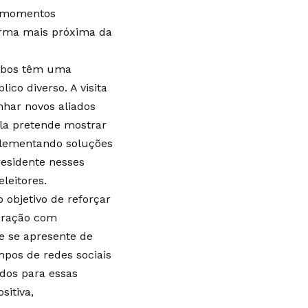
ão momentos
forma mais próxima da
 Ambos têm uma
co diverso. A visita
nhar novos aliados
ula pretende mostrar
mplementando soluções
residente nesses
leitores.
 objetivo de reforçar
eração com
le se apresente de
mpos de redes sociais
dos para essas
itiva,