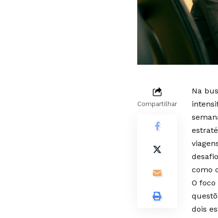
Na bus
intens
Compartilhar
semana
estrat
viagen
desafi
como o
O foco
questõ
dois e