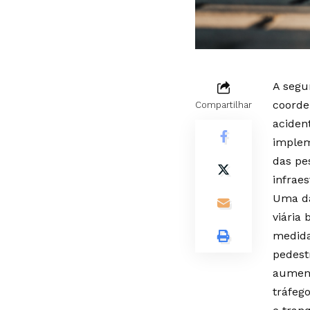
A segu
coorde
Compartilhar
aciden
implem
das pe
infrae
Uma da
viária
medida
pedest
aument
tráfeg