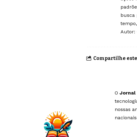
padrõe
busca 
tempo,
Autor:
Compartilhe este
O
Jornal
tecnolog
nossas an
nacionais