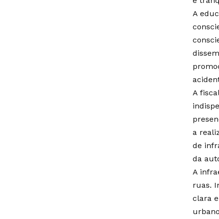
e tran
A educ
consci
consci
dissemi
promoç
aciden
A fisca
indisp
presen
a reali
de inf
da aut
A infr
ruas. 
clara 
urbanos