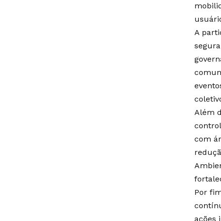
mobili
usuário
A part
segura
govern
comuni
evento
coleti
Além d
contro
com ár
reduçã
Ambien
fortale
Por fi
contín
ações 