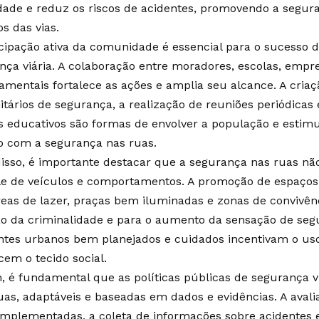
dade e reduz os riscos de acidentes, promovendo a segur
s das vias.
icipação ativa da comunidade é essencial para o sucesso d
nça viária. A colaboração entre moradores, escolas, empr
amentais fortalece as ações e amplia seu alcance. A cria
tários de segurança, a realização de reuniões periódicas
s educativos são formas de envolver a população e estim
vo com a segurança nas ruas.
isso, é importante destacar que a segurança nas ruas não
le de veículos e comportamentos. A promoção de espaços
eas de lazer, praças bem iluminadas e zonas de convivênc
o da criminalidade e para o aumento da sensação de seg
tes urbanos bem planejados e cuidados incentivam o uso
cem o tecido social.
m, é fundamental que as políticas públicas de segurança v
uas, adaptáveis e baseadas em dados e evidências. A aval
implementadas, a coleta de informações sobre acidentes e