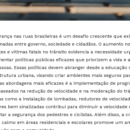
rança nas ruas brasileiras é um desafio crescente que ex
nadas entre governo, sociedade e cidadãos. O aumento n
tes e vítimas fatais no trânsito evidencia a necessidade u
entar políticas públicas eficazes que priorizem a vida e a 
ssoas. Essas políticas devem abranger desde a educação n
strutura urbana, visando criar ambientes mais seguros par
s abordagens mais eficazes é a implementação de prog
 baseados na redução de velocidade e na moderação do trá
s como a instalação de lombadas, redutores de velocidad
res bem sinalizadas contribui para diminuir a velocidade 
ar a segurança dos pedestres e ciclistas. Além disso, a c
o calmo em áreas residenciais e escolares promove um a