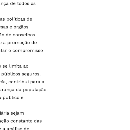
ança de todos os
as políticas de
esas e órgãos
ção de conselhos
 e a promoção de
ular o compromisso
 se limita ao
 públicos seguros,
ia, contribui para a
urança da população.
 público e
iária sejam
iação constante das
 a análise de