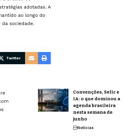
tratégias adotadas. A
antido ao longo do
 da sociedade.
Twitter
Convenções, Selic e
bre
IA: o que dominou a
 com
agenda brasileira
os
nesta semana de
junho
Notícias