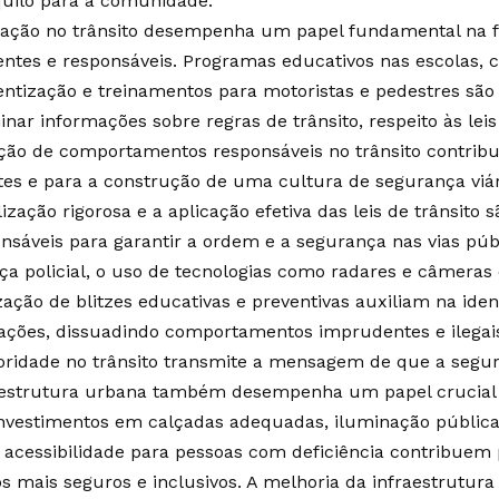
quilo para a comunidade.
ação no trânsito desempenha um papel fundamental na 
entes e responsáveis. Programas educativos nas escolas,
entização e treinamentos para motoristas e pedestres são 
nar informações sobre regras de trânsito, respeito às leis
ão de comportamentos responsáveis no trânsito contribu
tes e para a construção de uma cultura de segurança viár
lização rigorosa e a aplicação efetiva das leis de trânsito
ensáveis para garantir a ordem e a segurança nas vias pú
ça policial, o uso de tecnologias como radares e câmeras
zação de blitzes educativas e preventivas auxiliam na iden
rações, dissuadindo comportamentos imprudentes e ilegais.
oridade no trânsito transmite a mensagem de que a segur
aestrutura urbana também desempenha um papel crucial
Investimentos em calçadas adequadas, iluminação pública e
e acessibilidade para pessoas com deficiência contribuem
 mais seguros e inclusivos. A melhoria da infraestrutura vi