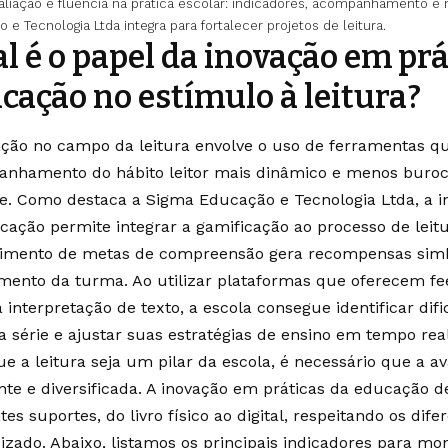
aliação e fluência na prática escolar: indicadores, acompanhamento e
 e Tecnologia Ltda integra para fortalecer projetos de leitura.
l é o papel da inovação em prá
cação no estímulo à leitura?
ação no campo da leitura envolve o uso de ferramentas q
nhamento do hábito leitor mais dinâmico e menos burocr
e. Como destaca a Sigma Educação e Tecnologia Ltda, a i
cação permite integrar a gamificação ao processo de leitu
mento de metas de compreensão gera recompensas simbó
mento da turma. Ao utilizar plataformas que oferecem f
 interpretação de texto, a escola consegue identificar dif
a série e ajustar suas estratégias de ensino em tempo real
e a leitura seja um pilar da escola, é necessário que a av
nte e diversificada. A inovação em práticas da educação 
tes suportes, do livro físico ao digital, respeitando os dife
izado. Abaixo, listamos os principais indicadores para mo