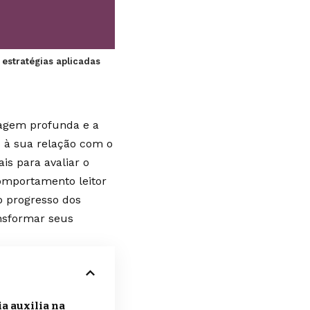
 estratégias aplicadas
agem profunda e a
s à sua relação com o
ais para avaliar o
comportamento leitor
o progresso dos
ansformar seus
a auxilia na