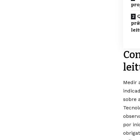
pro
Q
prá
lei
Com
lei
Medir 
indica
sobre 
Tecnol
observ
por in
obriga