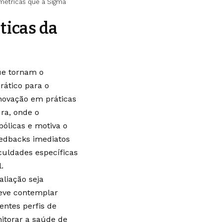
 métricas que a Sigma
ticas da
ue tornam o
ático para o
novação em práticas
ra, onde o
licas e motiva o
eedbacks imediatos
iculdades específicas
.
aliação seja
deve contemplar
rentes perfis de
nitorar a saúde de