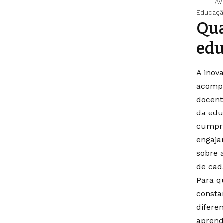
Av
Educação
Qua
edu
A inov
acompa
docent
da edu
cumpri
engaja
sobre a
de cad
Para qu
consta
diferen
aprend