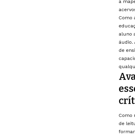
a mape
acervo
Como a
educaç
aluno 
áudio. 
de ens
capaci
qualqu
Ava
ess
crí
Como r
de lei
formar