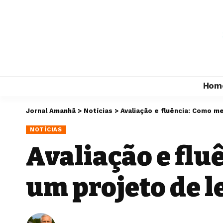
Hom
Jornal Amanhã
>
Notícias
>
Avaliação e fluência: Como me
NOTÍCIAS
Avaliação e flu
um projeto de l