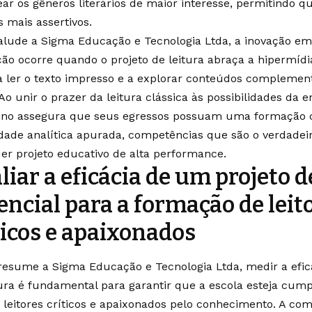
ar os gêneros literários de maior interesse, permitindo q
s mais assertivos.
lude a Sigma Educação e Tecnologia Ltda, a inovação em
ão ocorre quando o projeto de leitura abraça a hipermídia
a ler o texto impresso e a explorar conteúdos complemen
Ao unir o prazer da leitura clássica às possibilidades da era
ino assegura que seus egressos possuam uma formação c
dade analítica apurada, competências que são o verdadeiro
er projeto educativo de alta performance.
liar a eficácia de um projeto de
encial para a formação de leit
ticos e apaixonados
esume a Sigma Educação e Tecnologia Ltda, medir a efic
tura é fundamental para garantir que a escola esteja cum
 leitores críticos e apaixonados pelo conhecimento. A co