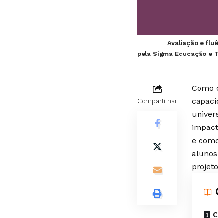
Avaliação e flu
pela Sigma Educação e T
Como c
capaci
Compartilhar
univers
impact
e como
alunos
projet
C