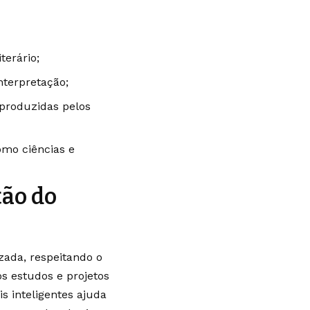
terário;
terpretação;
produzidas pelos
omo ciências e
tão do
izada, respeitando o
s estudos e projetos
s inteligentes ajuda