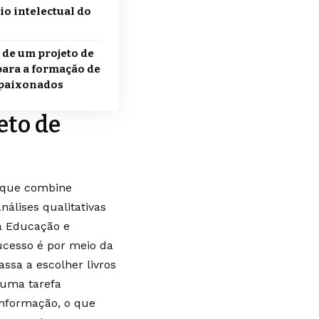
o intelectual do
a de um projeto de
 para a formação de
 apaixonados
eto de
m que combine
nálises qualitativas
a Educação e
ucesso é por meio da
ssa a escolher livros
 uma tarefa
informação, o que