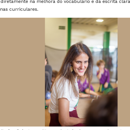
e diretamente na melhora do vocabulário e da escrita clar
inas curriculares.