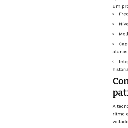
um proj
Freq
Níve
Mel
Cap
alunos
Inte
históri
Com
pat
A tecn
ritmo 
voltad