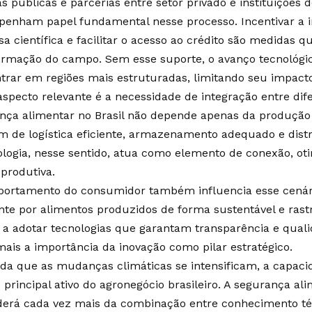
as públicas e parcerias entre setor privado e instituições 
enham papel fundamental nesse processo. Incentivar a i
sa científica e facilitar o acesso ao crédito são medidas 
ormação do campo. Sem esse suporte, o avanço tecnológic
trar em regiões mais estruturadas, limitando seu impacto
aspecto relevante é a necessidade de integração entre dife
nça alimentar no Brasil não depende apenas da produção
 de logística eficiente, armazenamento adequado e distr
ologia, nesse sentido, atua como elemento de conexão, ot
 produtiva.
ortamento do consumidor também influencia esse cená
nte por alimentos produzidos de forma sustentável e rastr
r a adotar tecnologias que garantam transparência e qual
mais a importância da inovação como pilar estratégico.
da que as mudanças climáticas se intensificam, a capaci
 principal ativo do agronegócio brasileiro. A segurança ali
erá cada vez mais da combinação entre conhecimento téc