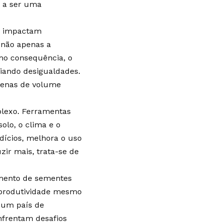
a a ser uma
já impactam
 não apenas a
mo consequência, o
liando desigualdades.
penas de volume
plexo. Ferramentas
olo, o clima e o
dícios, melhora o uso
ir mais, trata-se de
imento de sementes
a produtividade mesmo
 um país de
nfrentam desafios