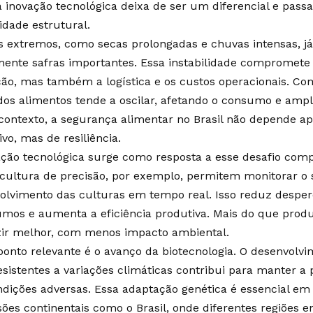
 a inovação tecnológica deixa de ser um diferencial e pass
idade estrutural.
s extremos, como secas prolongadas e chuvas intensas, 
mente safras importantes. Essa instabilidade compromete
ão, mas também a logística e os custos operacionais. Co
dos alimentos tende a oscilar, afetando o consumo e amp
contexto, a segurança alimentar no Brasil não depende a
vo, mas de resiliência.
ação tecnológica surge como resposta a esse desafio com
icultura de precisão, por exemplo, permitem monitorar o s
olvimento das culturas em tempo real. Isso reduz desper
umos e aumenta a eficiência produtiva. Mais do que produz
ir melhor, com menos impacto ambiental.
ponto relevante é o avanço da biotecnologia. O desenvolv
esistentes a variações climáticas contribui para manter 
dições adversas. Essa adaptação genética é essencial em
ões continentais como o Brasil, onde diferentes regiões e