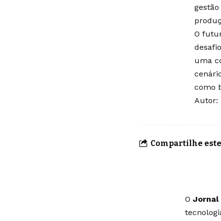
gestão
produç
O futu
desafi
uma co
cenári
como b
Autor:
Compartilhe este
O
Jornal
tecnolog