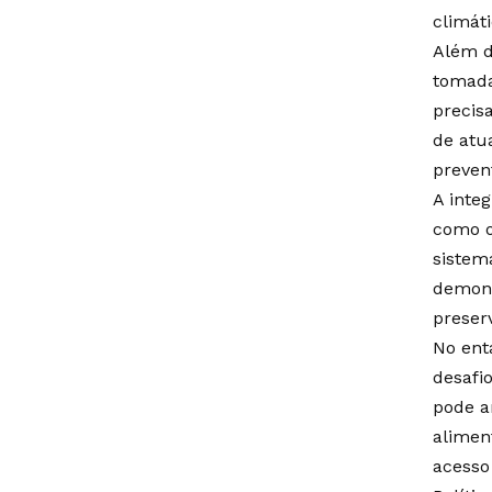
climáti
Além d
tomada
precis
de atu
preven
A inte
como o
sistem
demons
preser
No ent
desafi
pode a
alimen
acesso