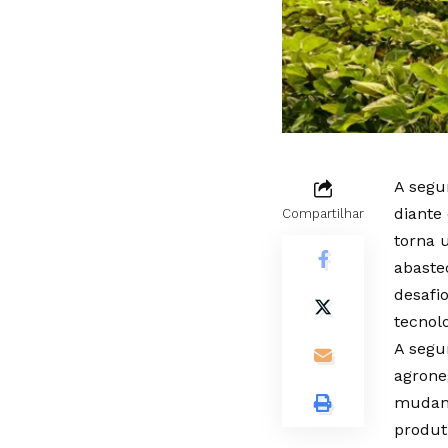
A segu
diante
Compartilhar
torna 
abaste
desafi
tecnol
A segu
agrone
mudanç
produt