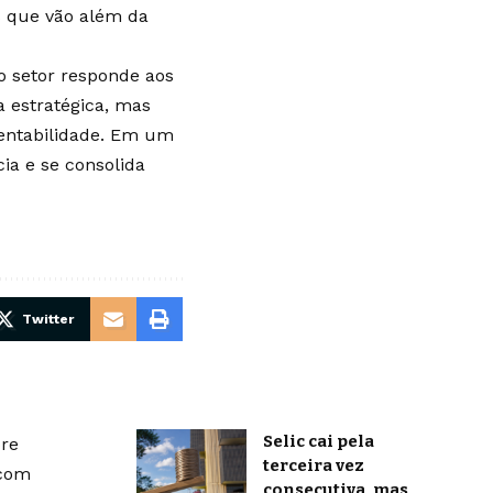
os que vão além da
o setor responde aos
a estratégica, mas
tentabilidade. Em um
cia e se consolida
Twitter
Selic cai pela
bre
terceira vez
 com
consecutiva, mas