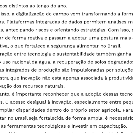
cos distintos ao longo do ano.
isso, a digitalização do campo vem transformando a for
s. Plataformas integradas de dados permitem análises ma
as, antecipando riscos e orientando estratégias. Com isso
ar de forma reativa e passam a adotar uma postura mais e
tiva, o que fortalece a segurança alimentar no Brasil.
gração entre tecnologia e sustentabilidade também ganha 
 uso racional da água, a recuperação de solos degradado
as integrados de produção são impulsionadas por soluções
tra que inovação não está apenas associada à produtiv
vação dos recursos naturais.
anto, é importante reconhecer que a adoção dessas tecnol
os. O acesso desigual à inovação, especialmente entre pe
mpliar disparidades dentro do próprio setor agrícola. Par
tar no Brasil seja fortalecida de forma ampla, é necessári
 às ferramentas tecnológicas e investir em capacitação.