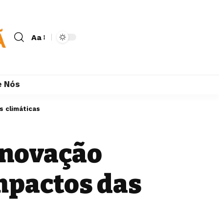
Aa
e Nós
s climáticas
inovação
mpactos das