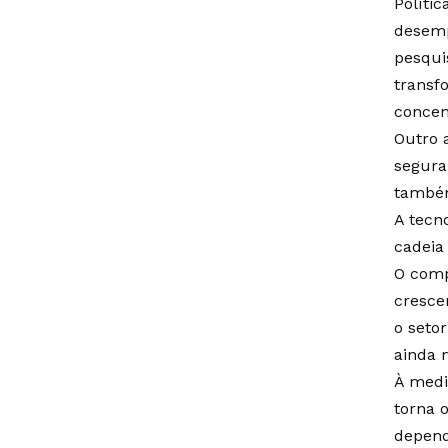
Polític
desemp
pesqui
transf
concen
Outro 
segura
também
A tecn
cadeia
O comp
cresce
o seto
ainda 
À medi
torna o
depend