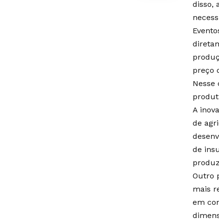
disso,
necess
Evento
direta
produç
preço 
Nesse 
produti
A inov
de agr
desenv
de ins
produz
Outro 
mais r
em con
dimens