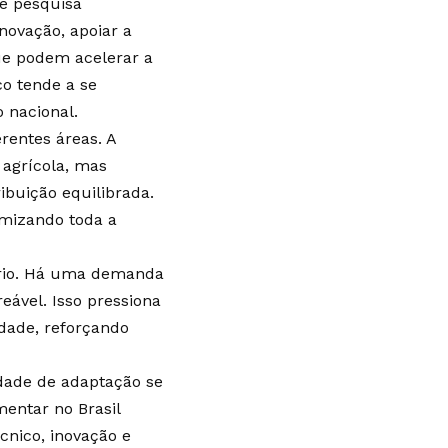
de pesquisa
novação, apoiar a
que podem acelerar a
o tende a se
 nacional.
rentes áreas. A
 agrícola, mas
ibuição equilibrada.
imizando toda a
rio. Há uma demanda
eável. Isso pressiona
idade, reforçando
dade de adaptação se
mentar no Brasil
nico, inovação e