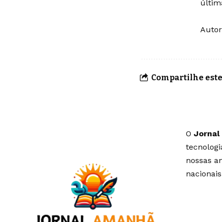
últim
Auto
Compartilhe este
O
Jornal
tecnolog
nossas an
nacionais