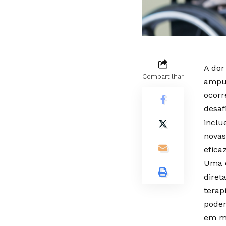
A dor
Compartilhar
amput
ocorr
desaf
inclu
novas
efica
Uma d
diret
terap
podem
em mu