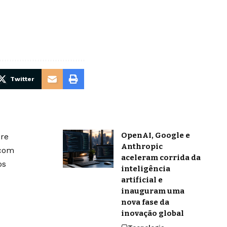
Twitter
OpenAI, Google e
bre
Anthropic
 com
aceleram corrida da
os
inteligência
artificial e
inauguram uma
nova fase da
inovação global