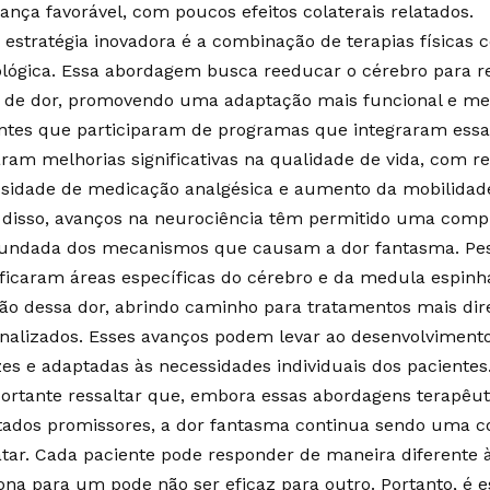
ança favorável, com poucos efeitos colaterais relatados.
 estratégia inovadora é a combinação de terapias físicas
lógica. Essa abordagem busca reeducar o cérebro para re
s de dor, promovendo uma adaptação mais funcional e me
ntes que participaram de programas que integraram essa
aram melhorias significativas na qualidade de vida, com 
sidade de medicação analgésica e aumento da mobilidad
disso, avanços na neurociência têm permitido uma com
undada dos mecanismos que causam a dor fantasma. Pes
ificaram áreas específicas do cérebro e da medula espinha
ão dessa dor, abrindo caminho para tratamentos mais dir
nalizados. Esses avanços podem levar ao desenvolvimento
zes e adaptadas às necessidades individuais dos pacientes
ortante ressaltar que, embora essas abordagens terapêu
tados promissores, a dor fantasma continua sendo uma c
atar. Cada paciente pode responder de maneira diferente à
ona para um pode não ser eficaz para outro. Portanto, é e