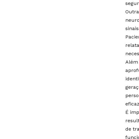
segur
Outra
neuro
sinai
Pacie
relat
neces
Além 
aprof
ident
geraç
perso
efica
É imp
resul
de tr
funci