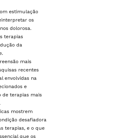
 com estimulação
interpretar os
nos dolorosa.
s terapias
redução da
e.
preensão mais
quisas recentes
l envolvidas na
ecionados e
 de terapias mais
.
ticas mostrem
ondição desafiadora
s terapias, e o que
ssencial que os