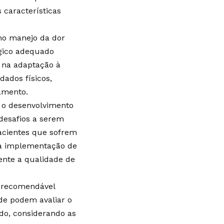
 características
no manejo da dor
gico adequado
 na adaptação à
ados físicos,
tamento.
 o desenvolvimento
desafios a serem
acientes que sofrem
 a implementação de
ente a qualidade de
é recomendável
úde podem avaliar o
do, considerando as