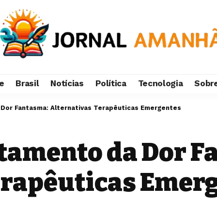
e
Brasil
Notícias
Política
Tecnologia
Sobr
Dor Fantasma: Alternativas Terapêuticas Emergentes
tamento da Dor F
erapêuticas Emer