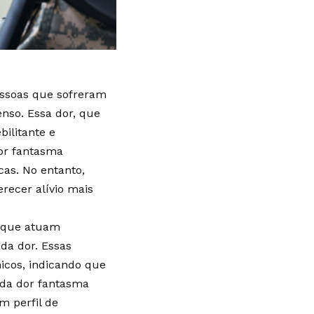
ssoas que sofreram
nso. Essa dor, que
ilitante e
dor fantasma
cas. No entanto,
recer alívio mais
s que atuam
da dor. Essas
icos, indicando que
 da dor fantasma
m perfil de