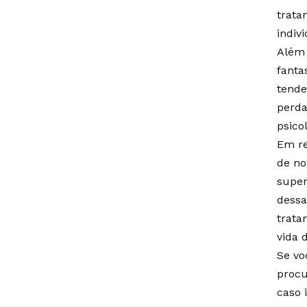
trata
indiv
Além 
fanta
tende
perda
psico
Em re
de no
super
dessa
trata
vida 
Se vo
procu
caso 