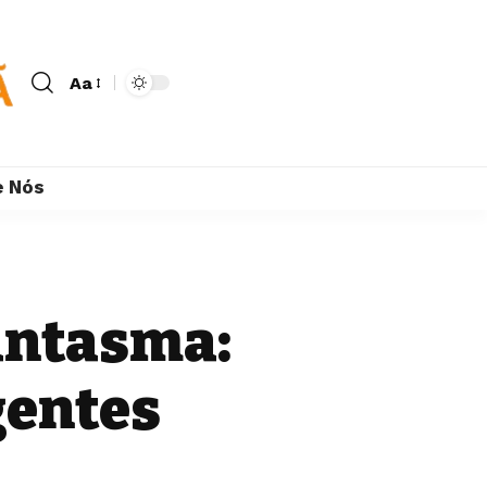
Aa
e Nós
antasma:
gentes