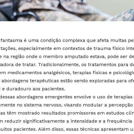
 fantasma é uma condição complexa que afeta muitas pe
ações, especialmente em contextos de trauma físico inte
e na região onde o membro amputado estava, pode ser deb
iadora de tratar. Tradicionalmente, os tratamentos para 
em medicamentos analgésicos, terapias físicas e psicológi
 abordagens terapêuticas estão sendo exploradas para ofe
z e duradouro aos pacientes.
essas abordagens emergentes envolve o uso de terapia
amente no sistema nervoso, visando modular a percepção 
ias têm mostrado resultados promissores em estudos clín
 reduzir significativamente a intensidade e a frequência
itos pacientes. Além disso, essas técnicas apresentam u