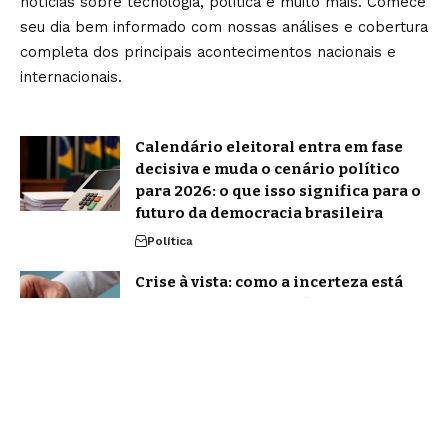
notícias sobre tecnologia, política e muito mais. Comece
seu dia bem informado com nossas análises e cobertura
completa dos principais acontecimentos nacionais e
internacionais.
Calendário eleitoral entra em fase
decisiva e muda o cenário político
para 2026: o que isso significa para o
futuro da democracia brasileira
Política
Crise à vista: como a incerteza está
derrubando a expansão empresarial
em 2026?
Notícias
Home
Sobre Nós
Blog
Quem Faz
Contato