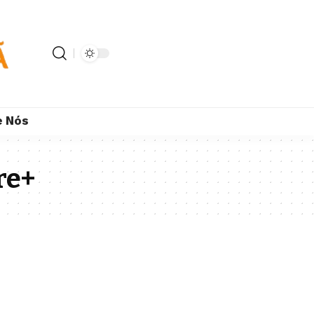
e Nós
re+