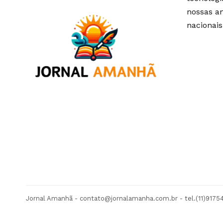
nossas an
nacionais
Jornal Amanhã -
contato@jornalamanha.com.br
- tel.(11)917