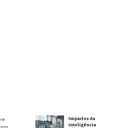
Impactos da
bre
inteligência
 com