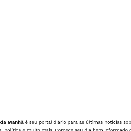
 da Manhã
é seu portal diário para as últimas notícias so
ia, política e muito mais. Comece seu dia bem informado