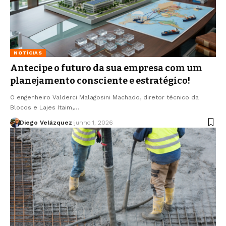
NOTÍCIAS
Antecipe o futuro da sua empresa com um
planejamento consciente e estratégico!
O engenheiro Valderci Malagosini Machado, diretor técnico da
Blocos e Lajes Itaim,…
Diego Velázquez
junho 1, 2026