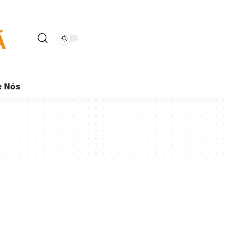
e Nós