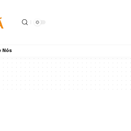
e Nós