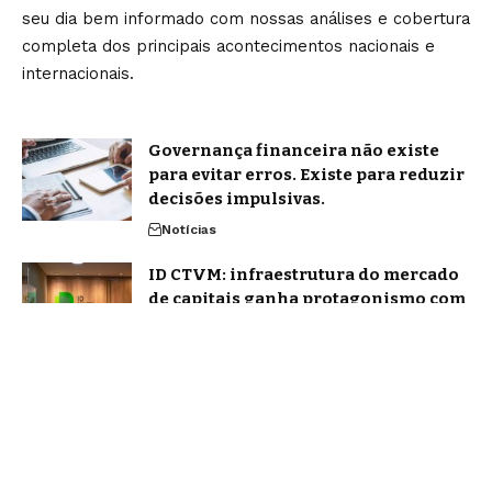
seu dia bem informado com nossas análises e cobertura
completa dos principais acontecimentos nacionais e
internacionais.
Governança financeira não existe
para evitar erros. Existe para reduzir
decisões impulsivas.
Notícias
ID CTVM: infraestrutura do mercado
de capitais ganha protagonismo com
avanço dos fundos estruturados
Notícias
Home
Sobre Nós
Blog
Quem Faz
Contato
Jornal Amanhã -
contato@jornalamanha.com.br
- tel.(11)91754-6532