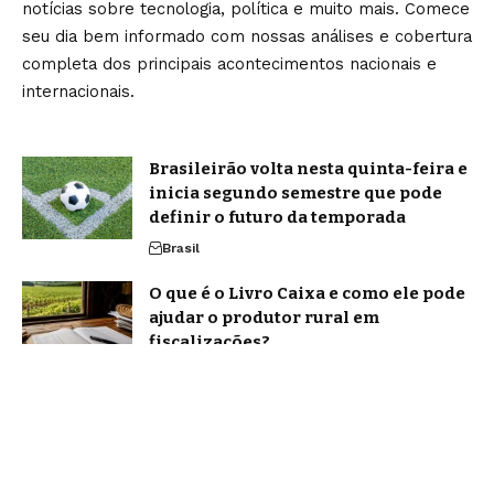
notícias sobre tecnologia, política e muito mais. Comece
seu dia bem informado com nossas análises e cobertura
completa dos principais acontecimentos nacionais e
internacionais.
Brasileirão volta nesta quinta-feira e
inicia segundo semestre que pode
definir o futuro da temporada
Brasil
O que é o Livro Caixa e como ele pode
ajudar o produtor rural em
fiscalizações?
Notícias
Home
Sobre Nós
Blog
Quem Faz
Contato
Jornal Amanhã -
contato@jornalamanha.com.br
- tel.(11)91754-6532